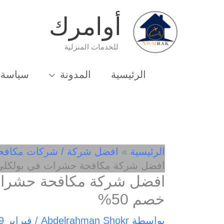
خطي
أوامرك
لى
لمحتوى
للخدمات المنزلية
الرئيسية
المدونة
سياسة 
الرئيسية
افضل شركة / شركات مكافح
افضل شركة مكافحة حشرات في بولكلي 01033162010- خصم 0
خصم 50%
بواسطة
Abdelrahman Shokr
/
فبراير 9, 2025