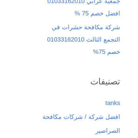
جمعية عرابي 01033162010
افضل خصم 75 %
شركة مكافحة حشرات في
التجمع الثالث 01033162010
خصم 75%
تصنيفات
tanks
افضل شركة / شركات مكافحة
الصراصير