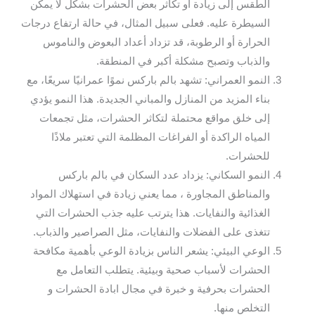
الطقس إلى زيادة أو تكاثر بعض الحشرات بشكل لا يمكن
السيطرة عليه. فعلى سبيل المثال، في حالة ارتفاع درجات
الحرارة أو الرطوبة، قد تزداد أعداد البعوض والناموس
والذباب وتصبح مشكلة أكبر في المنطقة.
النمو العمراني: تشهد بالم باركس نموًا عمرانيًا سريعًا، مع
بناء المزيد من المنازل والمباني الجديدة. هذا النمو يؤدي
إلى خلق مواقع محتملة لتكاثر الحشرات، مثل تجمعات
المياه الراكدة أو الفراغات المظلمة التي تعتبر ملاذًا
للحشرات.
النمو السكاني: يزداد عدد السكان في بالم باركس
والمناطق المجاورة ، مما يعني زيادة في استهلاك المواد
الغذائية والنفايات. هذا يترتب عليه جذب الحشرات التي
تتغذى على الفضلات والنفايات، مثل الصراصير والذباب.
الوعي البيئي: يشعر الناس بزيادة الوعي بأهمية مكافحة
الحشرات لأسباب صحية وبيئية. يتطلب التعامل مع
الحشرات بحرفية و خبرة في مجال ابادة الحشرات و
التخلص منها.