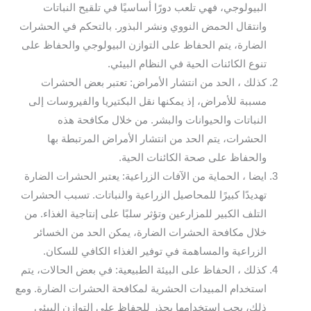
البيولوجي، فهي تلعب دورًا أساسيًا في تلقيح النباتات
وانتقال الحمض النووي ونشر البذور. بالتحكم في الحشرات
الضارة، يتم الحفاظ على التوازن البيولوجي والحفاظ على
تنوع الكائنات الحية في النظام البيئي.
كذلك ، الحد من انتشار الأمراض: تعتبر بعض الحشرات
مسببة للأمراض، إذ يمكنها نقل البكتيريا والفيروسات إلى
النباتات والحيوانات والبشر. من خلال مكافحة هذه
الحشرات، يتم الحد من انتشار الأمراض المرتبطة بها
والحفاظ على صحة الكائنات الحية.
ايضا ، الحماية من الآفات الزراعية: يعتبر الحشرات الضارة
تهديدًا كبيرًا للمحاصيل الزراعية والنباتات. تسبب الحشرات
التلف الكبير للمزارعين وتؤثر سلبًا على إنتاجية الغذاء. من
خلال مكافحة الحشرات الضارة، يمكن الحد من الخسائر
الزراعية والمساهمة في توفير الغذاء الكافي للسكان.
كذلك ، الحفاظ على البيئة الطبيعية: في بعض الحالات، يتم
استخدام المبيدات الحشرية لمكافحة الحشرات الضارة. ومع
ذلك، يجب استخدامها بحذر للحفاظ على التوازن البيئي