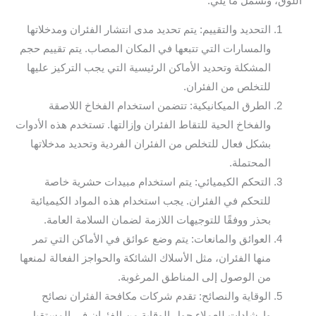
اللوق، وتشمل ما يلي:
التحديد والتقييم: يتم تحديد مدى انتشار الفئران ومدخلاتها
والمسارات التي تتبعها في المكان المصاب. يتم تقييم حجم
المشكلة وتحديد الأماكن الرئيسية التي يجب التركيز عليها
للتخلص من الفئران.
الطرق الميكانيكية: تتضمن استخدام الفخاخ اللاصقة
والفخاخ الحية للتقاط الفئران وإزالتها. تستخدم هذه الأدوات
بشكل فعال للتخلص من الفئران الفردية وتحديد مدخلاتها
المحتملة.
التحكم الكيميائي: يتم استخدام مبيدات حشرية خاصة
للتحكم في الفئران. يجب استخدام هذه المواد الكيميائية
بحذر ووفقًا للتوجيهات اللازمة لضمان السلامة العامة.
العوائق والمانعات: يتم وضع عوائق في الأماكن التي تمر
منها الفئران، مثل الأسلاك الشائكة والحواجز الفعالة لمنعها
من الوصول إلى المناطق المرغوبة.
الوقاية والنصائح: تقدم شركات مكافحة الفئران نصائح
وإرشادات للعملاء حول الوقاية من الفئران في المستقبل.