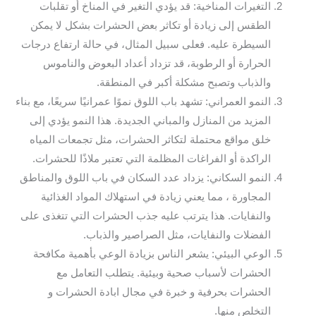
التغيرات المناخية: قد يؤدي التغير في المناخ أو تقلبات
الطقس إلى زيادة أو تكاثر بعض الحشرات بشكل لا يمكن
السيطرة عليه. فعلى سبيل المثال، في حالة ارتفاع درجات
الحرارة أو الرطوبة، قد تزداد أعداد البعوض والناموس
والذباب وتصبح مشكلة أكبر في المنطقة.
النمو العمراني: تشهد باب اللوق نموًا عمرانيًا سريعًا، مع بناء
المزيد من المنازل والمباني الجديدة. هذا النمو يؤدي إلى
خلق مواقع محتملة لتكاثر الحشرات، مثل تجمعات المياه
الراكدة أو الفراغات المظلمة التي تعتبر ملاذًا للحشرات.
النمو السكاني: يزداد عدد السكان في باب اللوق والمناطق
المجاورة ، مما يعني زيادة في استهلاك المواد الغذائية
والنفايات. هذا يترتب عليه جذب الحشرات التي تتغذى على
الفضلات والنفايات، مثل الصراصير والذباب.
الوعي البيئي: يشعر الناس بزيادة الوعي بأهمية مكافحة
الحشرات لأسباب صحية وبيئية. يتطلب التعامل مع
الحشرات بحرفية و خبرة في مجال ابادة الحشرات و
التخلص منها.