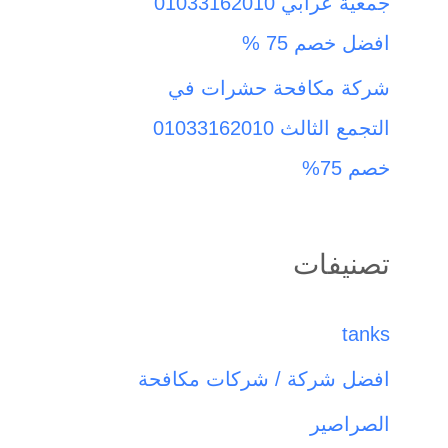
جمعية عرابي 01033162010
افضل خصم 75 %
شركة مكافحة حشرات في
التجمع الثالث 01033162010
خصم 75%
تصنيفات
tanks
افضل شركة / شركات مكافحة
الصراصير