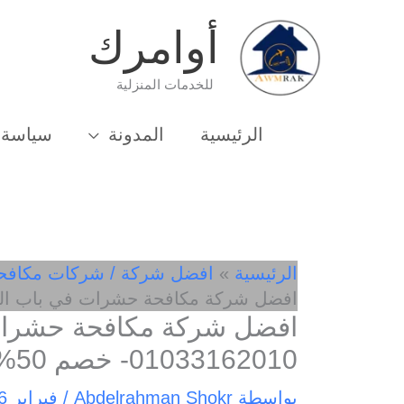
خطي
أوامرك
لى
لمحتوى
للخدمات المنزلية
الرئيسية
المدونة
سياسة 
الرئيسية
افضل شركة / شركات مكافح
افضل شركة مكافحة حشرات في باب الشعرية 01033162010
افضل شركة مكافحة حشرات
01033162010- خصم 50%
بواسطة
Abdelrahman Shokr
/
فبراير 6, 2025