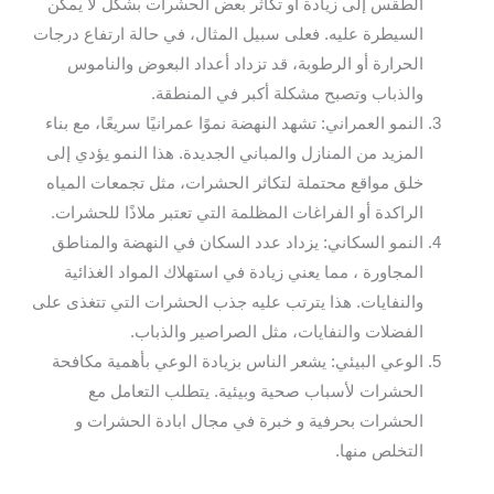
الطقس إلى زيادة أو تكاثر بعض الحشرات بشكل لا يمكن
السيطرة عليه. فعلى سبيل المثال، في حالة ارتفاع درجات
الحرارة أو الرطوبة، قد تزداد أعداد البعوض والناموس
والذباب وتصبح مشكلة أكبر في المنطقة.
النمو العمراني: تشهد النهضة نموًا عمرانيًا سريعًا، مع بناء
المزيد من المنازل والمباني الجديدة. هذا النمو يؤدي إلى
خلق مواقع محتملة لتكاثر الحشرات، مثل تجمعات المياه
الراكدة أو الفراغات المظلمة التي تعتبر ملاذًا للحشرات.
النمو السكاني: يزداد عدد السكان في النهضة والمناطق
المجاورة ، مما يعني زيادة في استهلاك المواد الغذائية
والنفايات. هذا يترتب عليه جذب الحشرات التي تتغذى على
الفضلات والنفايات، مثل الصراصير والذباب.
الوعي البيئي: يشعر الناس بزيادة الوعي بأهمية مكافحة
الحشرات لأسباب صحية وبيئية. يتطلب التعامل مع
الحشرات بحرفية و خبرة في مجال ابادة الحشرات و
التخلص منها.