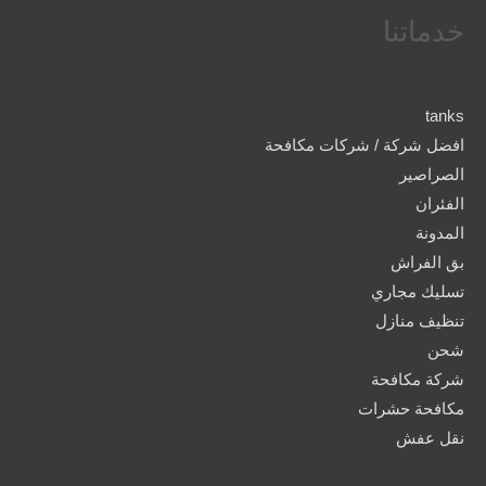
خدماتنا
tanks
افضل شركة / شركات مكافحة
الصراصير
الفئران
المدونة
بق الفراش
تسليك مجاري
تنظيف منازل
شحن
شركة مكافحة
مكافحة حشرات
نقل عفش