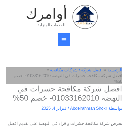
خطي
القائمة
أوامرك
لى
لمحتوى
الرئيسية
للخدمات المنزلية
الرئيسية
افضل شركة / شركات مكافحة
افضل شركة مكافحة حشرات في النهضة 01033162010- خصم
50%
افضل شركة مكافحة حشرات في
النهضة 01033162010- خصم 50%
بواسطة
Abdelrahman Shokr
/
فبراير 4, 2025
تحرص شركة مكافحة حشرات و قراد في النهضة على تقديم افضل