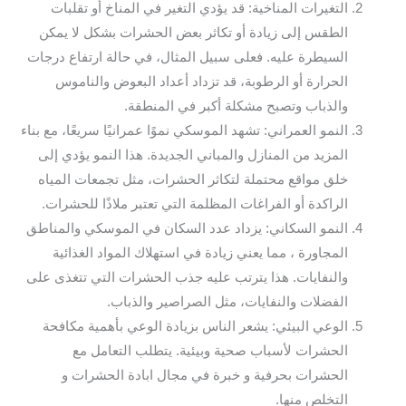
التغيرات المناخية: قد يؤدي التغير في المناخ أو تقلبات
الطقس إلى زيادة أو تكاثر بعض الحشرات بشكل لا يمكن
السيطرة عليه. فعلى سبيل المثال، في حالة ارتفاع درجات
الحرارة أو الرطوبة، قد تزداد أعداد البعوض والناموس
والذباب وتصبح مشكلة أكبر في المنطقة.
النمو العمراني: تشهد الموسكي نموًا عمرانيًا سريعًا، مع بناء
المزيد من المنازل والمباني الجديدة. هذا النمو يؤدي إلى
خلق مواقع محتملة لتكاثر الحشرات، مثل تجمعات المياه
الراكدة أو الفراغات المظلمة التي تعتبر ملاذًا للحشرات.
النمو السكاني: يزداد عدد السكان في الموسكي والمناطق
المجاورة ، مما يعني زيادة في استهلاك المواد الغذائية
والنفايات. هذا يترتب عليه جذب الحشرات التي تتغذى على
الفضلات والنفايات، مثل الصراصير والذباب.
الوعي البيئي: يشعر الناس بزيادة الوعي بأهمية مكافحة
الحشرات لأسباب صحية وبيئية. يتطلب التعامل مع
الحشرات بحرفية و خبرة في مجال ابادة الحشرات و
التخلص منها.