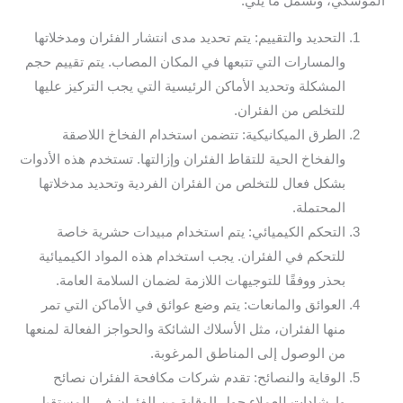
الموسكي، وتشمل ما يلي:
التحديد والتقييم: يتم تحديد مدى انتشار الفئران ومدخلاتها
والمسارات التي تتبعها في المكان المصاب. يتم تقييم حجم
المشكلة وتحديد الأماكن الرئيسية التي يجب التركيز عليها
للتخلص من الفئران.
الطرق الميكانيكية: تتضمن استخدام الفخاخ اللاصقة
والفخاخ الحية للتقاط الفئران وإزالتها. تستخدم هذه الأدوات
بشكل فعال للتخلص من الفئران الفردية وتحديد مدخلاتها
المحتملة.
التحكم الكيميائي: يتم استخدام مبيدات حشرية خاصة
للتحكم في الفئران. يجب استخدام هذه المواد الكيميائية
بحذر ووفقًا للتوجيهات اللازمة لضمان السلامة العامة.
العوائق والمانعات: يتم وضع عوائق في الأماكن التي تمر
منها الفئران، مثل الأسلاك الشائكة والحواجز الفعالة لمنعها
من الوصول إلى المناطق المرغوبة.
الوقاية والنصائح: تقدم شركات مكافحة الفئران نصائح
وإرشادات للعملاء حول الوقاية من الفئران في المستقبل.