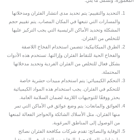
المعمورة، وتشمل ما يلي:
التحديد والتقييم: يتم تحديد مدى انتشار الفئران ومدخلاتها
والمسارات التي تتبعها في المكان المصاب. يتم تقييم حجم
المشكلة وتحديد الأماكن الرئيسية التي يجب التركيز عليها
للتخلص من الفئران.
الطرق الميكانيكية: تتضمن استخدام الفخاخ اللاصقة
والفخاخ الحية للتقاط الفئران وإزالتها. تستخدم هذه الأدوات
بشكل فعال للتخلص من الفئران الفردية وتحديد مدخلاتها
المحتملة.
التحكم الكيميائي: يتم استخدام مبيدات حشرية خاصة
للتحكم في الفئران. يجب استخدام هذه المواد الكيميائية
بحذر ووفقًا للتوجيهات اللازمة لضمان السلامة العامة.
العوائق والمانعات: يتم وضع عوائق في الأماكن التي تمر
منها الفئران، مثل الأسلاك الشائكة والحواجز الفعالة لمنعها
من الوصول إلى المناطق المرغوبة.
الوقاية والنصائح: تقدم شركات مكافحة الفئران نصائح
وإرشادات للعملاء حول الوقاية من الفئران في المستقبل.