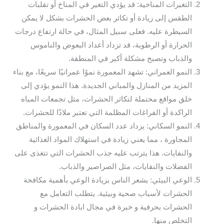
التغيرات المناخية: قد يؤدي التغير في المناخ أو تقلبات
الطقس إلى زيادة أو تكاثر بعض الحشرات بشكل لا يمكن
السيطرة عليه. فعلى سبيل المثال، في حالة ارتفاع درجات
الحرارة أو الرطوبة، قد تزداد أعداد البعوض والناموس
والذباب وتصبح مشكلة أكبر في المنطقة.
النمو العمراني: تشهد المعمورة نموًا عمرانيًا سريعًا، مع بناء
المزيد من المنازل والمباني الجديدة. هذا النمو يؤدي إلى
خلق مواقع محتملة لتكاثر الحشرات، مثل تجمعات المياه
الراكدة أو الفراغات المظلمة التي تعتبر ملاذًا للحشرات.
النمو السكاني: يزداد عدد السكان في المعمورة والمناطق
المجاورة ، مما يعني زيادة في استهلاك المواد الغذائية
والنفايات. هذا يترتب عليه جذب الحشرات التي تتغذى على
الفضلات والنفايات، مثل الصراصير والذباب.
الوعي البيئي: يشعر الناس بزيادة الوعي بأهمية مكافحة
الحشرات لأسباب صحية وبيئية. يتطلب التعامل مع
الحشرات بحرفية و خبرة في مجال ابادة الحشرات و
التخلص منها.