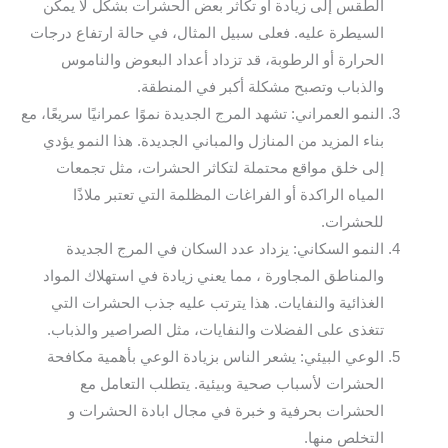
الطقس إلى زيادة أو تكاثر بعض الحشرات بشكل لا يمكن
السيطرة عليه. فعلى سبيل المثال، في حالة ارتفاع درجات
الحرارة أو الرطوبة، قد تزداد أعداد البعوض والناموس
والذباب وتصبح مشكلة أكبر في المنطقة.
النمو العمراني: تشهد المرج الجديدة نموًا عمرانيًا سريعًا، مع
بناء المزيد من المنازل والمباني الجديدة. هذا النمو يؤدي
إلى خلق مواقع محتملة لتكاثر الحشرات، مثل تجمعات
المياه الراكدة أو الفراغات المظلمة التي تعتبر ملاذًا
للحشرات.
النمو السكاني: يزداد عدد السكان في المرج الجديدة
والمناطق المجاورة ، مما يعني زيادة في استهلاك المواد
الغذائية والنفايات. هذا يترتب عليه جذب الحشرات التي
تتغذى على الفضلات والنفايات، مثل الصراصير والذباب.
الوعي البيئي: يشعر الناس بزيادة الوعي بأهمية مكافحة
الحشرات لأسباب صحية وبيئية. يتطلب التعامل مع
الحشرات بحرفية و خبرة في مجال ابادة الحشرات و
التخلص منها.