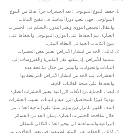
حفظ التنوع البيولوجي: تعد الحشرات جزءًا هامًا من التنوع
البيولوجي، فهي تلعب دورًا أساسيًا في تلقيح النباتات
وانتقال الحمض النووي ونشر البذور. بالتحكم في الحشرات
الضارة، يتم الحفاظ على التوازن البيولوجي والحفاظ على
تنوع الكائنات الحية في النظام البيئي.
كذلك ، الحد من انتشار الأمراض: تعتبر بعض الحشرات
مسببة للأمراض، إذ يمكنها نقل البكتيريا والفيروسات إلى
النباتات والحيوانات والبشر. من خلال مكافحة هذه
الحشرات، يتم الحد من انتشار الأمراض المرتبطة بها
والحفاظ على صحة الكائنات الحية.
ايضا ، الحماية من الآفات الزراعية: يعتبر الحشرات الضارة
تهديدًا كبيرًا للمحاصيل الزراعية والنباتات. تسبب الحشرات
التلف الكبير للمزارعين وتؤثر سلبًا على إنتاجية الغذاء. من
خلال مكافحة الحشرات الضارة، يمكن الحد من الخسائر
الزراعية والمساهمة في توفير الغذاء الكافي للسكان.
كذلك ، الحفاظ على البيئة الطبيعية: في بعض الحالات، يتم