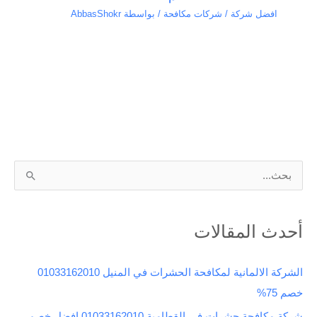
افضل شركة / شركات مكافحة
/ بواسطة
AbbasShokr
ا
ل
ب
أحدث المقالات
ح
ث
الشركة الالمانية لمكافحة الحشرات في المنيل 01033162010
ع
خصم 75%
ن
شركة مكافحة حشرات في القطامية 01033162010 افضل خصم