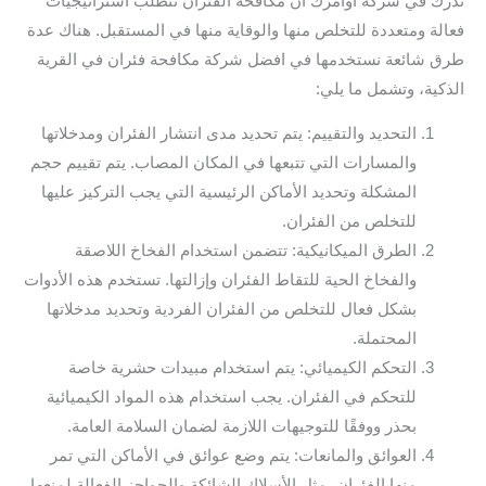
ندرك في شركة أوامرك أن مكافحة الفئران تتطلب استراتيجيات
فعالة ومتعددة للتخلص منها والوقاية منها في المستقبل. هناك عدة
طرق شائعة نستخدمها في افضل شركة مكافحة فئران في القرية
الذكية، وتشمل ما يلي:
التحديد والتقييم: يتم تحديد مدى انتشار الفئران ومدخلاتها
والمسارات التي تتبعها في المكان المصاب. يتم تقييم حجم
المشكلة وتحديد الأماكن الرئيسية التي يجب التركيز عليها
للتخلص من الفئران.
الطرق الميكانيكية: تتضمن استخدام الفخاخ اللاصقة
والفخاخ الحية للتقاط الفئران وإزالتها. تستخدم هذه الأدوات
بشكل فعال للتخلص من الفئران الفردية وتحديد مدخلاتها
المحتملة.
التحكم الكيميائي: يتم استخدام مبيدات حشرية خاصة
للتحكم في الفئران. يجب استخدام هذه المواد الكيميائية
بحذر ووفقًا للتوجيهات اللازمة لضمان السلامة العامة.
العوائق والمانعات: يتم وضع عوائق في الأماكن التي تمر
منها الفئران، مثل الأسلاك الشائكة والحواجز الفعالة لمنعها