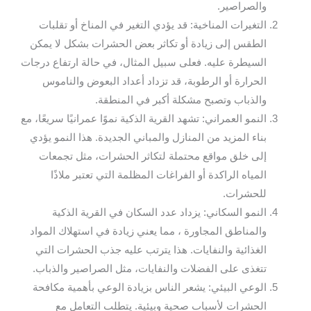
والصراصير.
التغيرات المناخية: قد يؤدي التغير في المناخ أو تقلبات
الطقس إلى زيادة أو تكاثر بعض الحشرات بشكل لا يمكن
السيطرة عليه. فعلى سبيل المثال، في حالة ارتفاع درجات
الحرارة أو الرطوبة، قد تزداد أعداد البعوض والناموس
والذباب وتصبح مشكلة أكبر في المنطقة.
النمو العمراني: تشهد القرية الذكية نموًا عمرانيًا سريعًا، مع
بناء المزيد من المنازل والمباني الجديدة. هذا النمو يؤدي
إلى خلق مواقع محتملة لتكاثر الحشرات، مثل تجمعات
المياه الراكدة أو الفراغات المظلمة التي تعتبر ملاذًا
للحشرات.
النمو السكاني: يزداد عدد السكان في القرية الذكية
والمناطق المجاورة ، مما يعني زيادة في استهلاك المواد
الغذائية والنفايات. هذا يترتب عليه جذب الحشرات التي
تتغذى على الفضلات والنفايات، مثل الصراصير والذباب.
الوعي البيئي: يشعر الناس بزيادة الوعي بأهمية مكافحة
الحشرات لأسباب صحية وبيئية. يتطلب التعامل مع