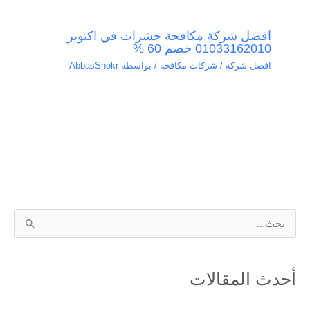
افضل شركة مكافحة حشرات في اكتوبر
01033162010 خصم 60 %
افضل شركة / شركات مكافحة
/ بواسطة
AbbasShokr
ا
ل
ب
أحدث المقالات
ح
ث