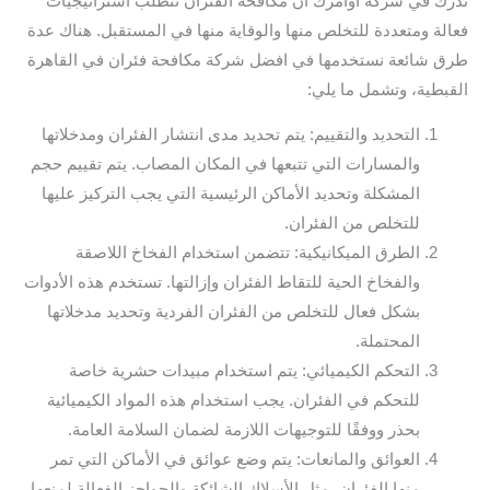
ندرك في شركة أوامرك أن مكافحة الفئران تتطلب استراتيجيات
فعالة ومتعددة للتخلص منها والوقاية منها في المستقبل. هناك عدة
طرق شائعة نستخدمها في افضل شركة مكافحة فئران في القاهرة
القبطية، وتشمل ما يلي:
التحديد والتقييم: يتم تحديد مدى انتشار الفئران ومدخلاتها
والمسارات التي تتبعها في المكان المصاب. يتم تقييم حجم
المشكلة وتحديد الأماكن الرئيسية التي يجب التركيز عليها
للتخلص من الفئران.
الطرق الميكانيكية: تتضمن استخدام الفخاخ اللاصقة
والفخاخ الحية للتقاط الفئران وإزالتها. تستخدم هذه الأدوات
بشكل فعال للتخلص من الفئران الفردية وتحديد مدخلاتها
المحتملة.
التحكم الكيميائي: يتم استخدام مبيدات حشرية خاصة
للتحكم في الفئران. يجب استخدام هذه المواد الكيميائية
بحذر ووفقًا للتوجيهات اللازمة لضمان السلامة العامة.
العوائق والمانعات: يتم وضع عوائق في الأماكن التي تمر
منها الفئران، مثل الأسلاك الشائكة والحواجز الفعالة لمنعها