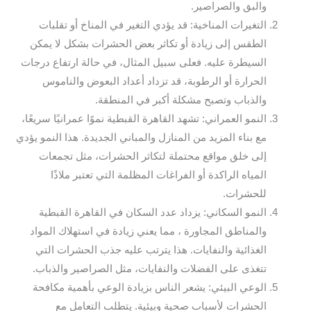
والبق والصراصير.
التغيرات المناخية: قد يؤدي التغير في المناخ أو تقلبات
الطقس إلى زيادة أو تكاثر بعض الحشرات بشكل لا يمكن
السيطرة عليه. فعلى سبيل المثال، في حالة ارتفاع درجات
الحرارة أو الرطوبة، قد تزداد أعداد البعوض والناموس
والذباب وتصبح مشكلة أكبر في المنطقة.
النمو العمراني: تشهد القاهرة القبطية نموًا عمرانيًا سريعًا،
مع بناء المزيد من المنازل والمباني الجديدة. هذا النمو يؤدي
إلى خلق مواقع محتملة لتكاثر الحشرات، مثل تجمعات
المياه الراكدة أو الفراغات المظلمة التي تعتبر ملاذًا
للحشرات.
النمو السكاني: يزداد عدد السكان في القاهرة القبطية
والمناطق المجاورة ، مما يعني زيادة في استهلاك المواد
الغذائية والنفايات. هذا يترتب عليه جذب الحشرات التي
تتغذى على الفضلات والنفايات، مثل الصراصير والذباب.
الوعي البيئي: يشعر الناس بزيادة الوعي بأهمية مكافحة
الحشرات لأسباب صحية وبيئية. يتطلب التعامل مع