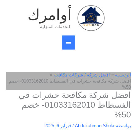
خطي
القائمة
أوامرك
لى
لمحتوى
الرئيسية
للخدمات المنزلية
الرئيسية
افضل شركة / شركات مكافحة
افضل شركة مكافحة حشرات في الفسطاط 01033162010- خصم
50%
افضل شركة مكافحة حشرات في
الفسطاط 01033162010- خصم
50%
بواسطة
Abdelrahman Shokr
/
فبراير 6, 2025