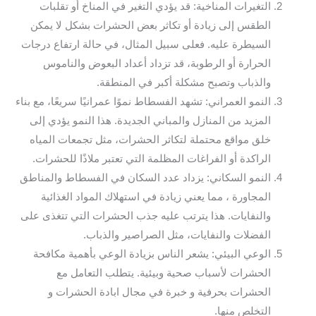
التغيرات المناخية: قد يؤدي التغير في المناخ أو تقلبات
الطقس إلى زيادة أو تكاثر بعض الحشرات بشكل لا يمكن
السيطرة عليه. فعلى سبيل المثال، في حالة ارتفاع درجات
الحرارة أو الرطوبة، قد تزداد أعداد البعوض والناموس
والذباب وتصبح مشكلة أكبر في المنطقة.
النمو العمراني: تشهد الفسطاط نموًا عمرانيًا سريعًا، مع بناء
المزيد من المنازل والمباني الجديدة. هذا النمو يؤدي إلى
خلق مواقع محتملة لتكاثر الحشرات، مثل تجمعات المياه
الراكدة أو الفراغات المظلمة التي تعتبر ملاذًا للحشرات.
النمو السكاني: يزداد عدد السكان في الفسطاط والمناطق
المجاورة ، مما يعني زيادة في استهلاك المواد الغذائية
والنفايات. هذا يترتب عليه جذب الحشرات التي تتغذى على
الفضلات والنفايات، مثل الصراصير والذباب.
الوعي البيئي: يشعر الناس بزيادة الوعي بأهمية مكافحة
الحشرات لأسباب صحية وبيئية. يتطلب التعامل مع
الحشرات بحرفية و خبرة في مجال ابادة الحشرات و
التخلص منها.