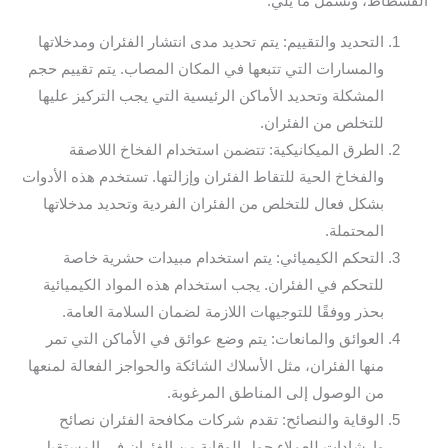
الفسطاط، وتشمل ما يلي:
التحديد والتقييم: يتم تحديد مدى انتشار الفئران ومدخلاتها
والمسارات التي تتبعها في المكان المصاب. يتم تقييم حجم
المشكلة وتحديد الأماكن الرئيسية التي يجب التركيز عليها
للتخلص من الفئران.
الطرق الميكانيكية: تتضمن استخدام الفخاخ اللاصقة
والفخاخ الحية للتقاط الفئران وإزالتها. تستخدم هذه الأدوات
بشكل فعال للتخلص من الفئران الفردية وتحديد مدخلاتها
المحتملة.
التحكم الكيميائي: يتم استخدام مبيدات حشرية خاصة
للتحكم في الفئران. يجب استخدام هذه المواد الكيميائية
بحذر ووفقًا للتوجيهات اللازمة لضمان السلامة العامة.
العوائق والمانعات: يتم وضع عوائق في الأماكن التي تمر
منها الفئران، مثل الأسلاك الشائكة والحواجز الفعالة لمنعها
من الوصول إلى المناطق المرغوبة.
الوقاية والنصائح: تقدم شركات مكافحة الفئران نصائح
وإرشادات للعملاء حول الوقاية من الفئران في المستقبل.