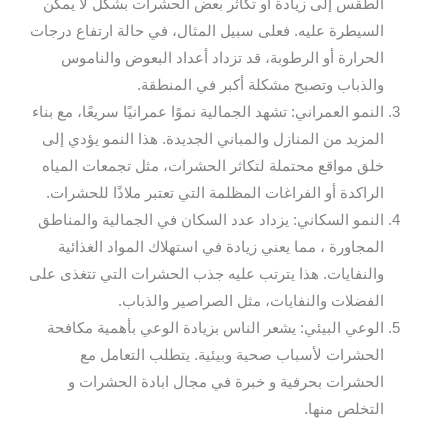
الطقس إلى زيادة أو تكاثر بعض الحشرات بشكل لا يمكن
السيطرة عليه. فعلى سبيل المثال، في حالة ارتفاع درجات
الحرارة أو الرطوبة، قد تزداد أعداد البعوض والناموس
والذباب وتصبح مشكلة أكبر في المنطقة.
النمو العمراني: تشهد الجمالية نموًا عمرانيًا سريعًا، مع بناء
المزيد من المنازل والمباني الجديدة. هذا النمو يؤدي إلى
خلق مواقع محتملة لتكاثر الحشرات، مثل تجمعات المياه
الراكدة أو الفراغات المظلمة التي تعتبر ملاذًا للحشرات.
النمو السكاني: يزداد عدد السكان في الجمالية والمناطق
المجاورة ، مما يعني زيادة في استهلاك المواد الغذائية
والنفايات. هذا يترتب عليه جذب الحشرات التي تتغذى على
الفضلات والنفايات، مثل الصراصير والذباب.
الوعي البيئي: يشعر الناس بزيادة الوعي بأهمية مكافحة
الحشرات لأسباب صحية وبيئية. يتطلب التعامل مع
الحشرات بحرفية و خبرة في مجال ابادة الحشرات و
التخلص منها.