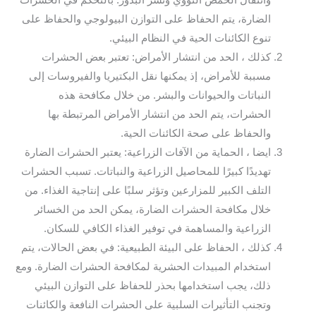
وانتقال الحمض النووي ونشر البذور. بالتحكم في الحشرات
الضارة، يتم الحفاظ على التوازن البيولوجي والحفاظ على
تنوع الكائنات الحية في النظام البيئي.
كذلك ، الحد من انتشار الأمراض: تعتبر بعض الحشرات
مسببة للأمراض، إذ يمكنها نقل البكتيريا والفيروسات إلى
النباتات والحيوانات والبشر. من خلال مكافحة هذه
الحشرات، يتم الحد من انتشار الأمراض المرتبطة بها
والحفاظ على صحة الكائنات الحية.
ايضا ، الحماية من الآفات الزراعية: يعتبر الحشرات الضارة
تهديدًا كبيرًا للمحاصيل الزراعية والنباتات. تسبب الحشرات
التلف الكبير للمزارعين وتؤثر سلبًا على إنتاجية الغذاء. من
خلال مكافحة الحشرات الضارة، يمكن الحد من الخسائر
الزراعية والمساهمة في توفير الغذاء الكافي للسكان.
كذلك ، الحفاظ على البيئة الطبيعية: في بعض الحالات، يتم
استخدام المبيدات الحشرية لمكافحة الحشرات الضارة. ومع
ذلك، يجب استخدامها بحذر للحفاظ على التوازن البيئي
وتجنب التأثيرات السلبية على الحشرات النافعة والكائنات