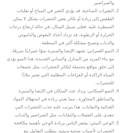
والصراصير.
التغيرات المناخية: قد يؤدي التغير في المناخ أو تقلبات
الطقس إلى زيادة أو تكاثر بعض الحشرات بشكل لا يمكن
السيطرة عليه. فعلى سبيل المثال، في حالة ارتفاع درجات
الحرارة أو الرطوبة، قد تزداد أعداد البعوض والناموس
والذباب وتصبح مشكلة أكبر في المنطقة.
النمو العمراني: تشهد الإنشا والمنيرة نموًا عمرانيًا سريعًا،
مع بناء المزيد من المنازل والمباني الجديدة. هذا النمو يؤدي
إلى خلق مواقع محتملة لتكاثر الحشرات، مثل تجمعات
المياه الراكدة أو الفراغات المظلمة التي تعتبر ملاذًا
للحشرات.
النمو السكاني: يزداد عدد السكان في الإنشا والمنيرة
والمناطق المجاورة ، مما يعني زيادة في استهلاك المواد
الغذائية والنفايات. هذا يترتب عليه جذب الحشرات التي
تتغذى على الفضلات والنفايات، مثل الصراصير والذباب.
الوعي البيئي: يشعر الناس بزيادة الوعي بأهمية مكافحة
الحشرات لأسباب صحية وبيئية. يتطلب التعامل مع