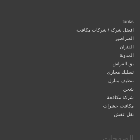
tanks
افضل شركة / شركات مكافحة
الصراصير
الفئران
المدونة
بق الفراش
تسليك مجاري
تنظيف منازل
شحن
شركة مكافحة
مكافحة حشرات
نقل عفش
الصفحات