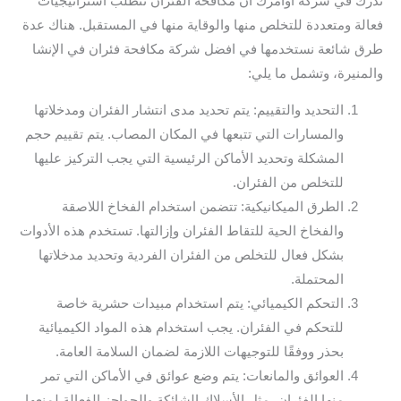
ندرك في شركة أوامرك أن مكافحة الفئران تتطلب استراتيجيات
فعالة ومتعددة للتخلص منها والوقاية منها في المستقبل. هناك عدة
طرق شائعة نستخدمها في افضل شركة مكافحة فئران في الإنشا
والمنيرة، وتشمل ما يلي:
التحديد والتقييم: يتم تحديد مدى انتشار الفئران ومدخلاتها
والمسارات التي تتبعها في المكان المصاب. يتم تقييم حجم
المشكلة وتحديد الأماكن الرئيسية التي يجب التركيز عليها
للتخلص من الفئران.
الطرق الميكانيكية: تتضمن استخدام الفخاخ اللاصقة
والفخاخ الحية للتقاط الفئران وإزالتها. تستخدم هذه الأدوات
بشكل فعال للتخلص من الفئران الفردية وتحديد مدخلاتها
المحتملة.
التحكم الكيميائي: يتم استخدام مبيدات حشرية خاصة
للتحكم في الفئران. يجب استخدام هذه المواد الكيميائية
بحذر ووفقًا للتوجيهات اللازمة لضمان السلامة العامة.
العوائق والمانعات: يتم وضع عوائق في الأماكن التي تمر
منها الفئران، مثل الأسلاك الشائكة والحواجز الفعالة لمنعها