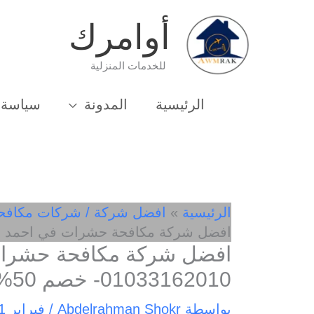
خطي
أوامرك
لى
لمحتوى
للخدمات المنزلية
الرئيسية
المدونة
سياسة 
الرئيسية
افضل شركة / شركات مكافح
افضل شركة مكافحة حشرات في احمد عرابي 01033162010-
افضل شركة مكافحة حشرات
01033162010- خصم 50%
بواسطة
Abdelrahman Shokr
/
فبراير 1, 2025