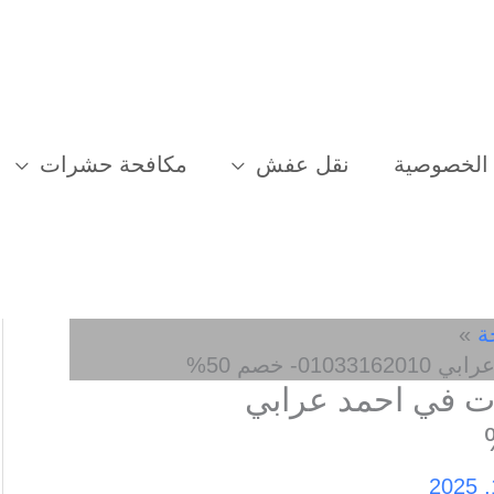
الخصوصية
نقل عفش
مكافحة حشرات
ة
 خصم 50%
 في احمد عرابي