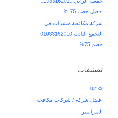
جمعية عرابي 01033162010
افضل خصم 75 %
شركة مكافحة حشرات في
التجمع الثالث 01033162010
خصم 75%
تصنيفات
tanks
افضل شركة / شركات مكافحة
الصراصير