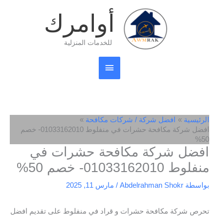
خطي
القائمة
أوامرك
لى
لمحتوى
الرئيسية
للخدمات المنزلية
الرئيسية
افضل شركة / شركات مكافحة
افضل شركة مكافحة حشرات في منفلوط 01033162010- خصم
50%
افضل شركة مكافحة حشرات في
منفلوط 01033162010- خصم 50%
بواسطة
Abdelrahman Shokr
/
مارس 11, 2025
تحرص شركة مكافحة حشرات و قراد في منفلوط على تقديم افضل