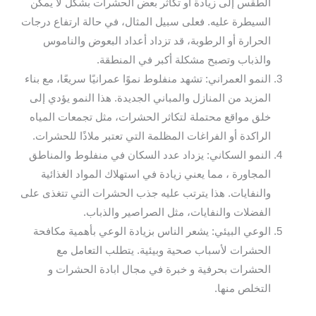
الطقس إلى زيادة أو تكاثر بعض الحشرات بشكل لا يمكن
السيطرة عليه. فعلى سبيل المثال، في حالة ارتفاع درجات
الحرارة أو الرطوبة، قد تزداد أعداد البعوض والناموس
والذباب وتصبح مشكلة أكبر في المنطقة.
النمو العمراني: تشهد منفلوط نموًا عمرانيًا سريعًا، مع بناء
المزيد من المنازل والمباني الجديدة. هذا النمو يؤدي إلى
خلق مواقع محتملة لتكاثر الحشرات، مثل تجمعات المياه
الراكدة أو الفراغات المظلمة التي تعتبر ملاذًا للحشرات.
النمو السكاني: يزداد عدد السكان في منفلوط والمناطق
المجاورة ، مما يعني زيادة في استهلاك المواد الغذائية
والنفايات. هذا يترتب عليه جذب الحشرات التي تتغذى على
الفضلات والنفايات، مثل الصراصير والذباب.
الوعي البيئي: يشعر الناس بزيادة الوعي بأهمية مكافحة
الحشرات لأسباب صحية وبيئية. يتطلب التعامل مع
الحشرات بحرفية و خبرة في مجال ابادة الحشرات و
التخلص منها.