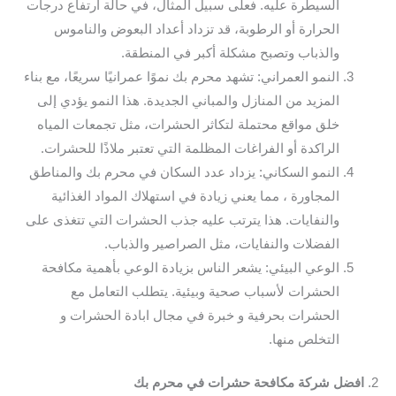
السيطرة عليه. فعلى سبيل المثال، في حالة ارتفاع درجات
الحرارة أو الرطوبة، قد تزداد أعداد البعوض والناموس
والذباب وتصبح مشكلة أكبر في المنطقة.
النمو العمراني: تشهد محرم بك نموًا عمرانيًا سريعًا، مع بناء
المزيد من المنازل والمباني الجديدة. هذا النمو يؤدي إلى
خلق مواقع محتملة لتكاثر الحشرات، مثل تجمعات المياه
الراكدة أو الفراغات المظلمة التي تعتبر ملاذًا للحشرات.
النمو السكاني: يزداد عدد السكان في محرم بك والمناطق
المجاورة ، مما يعني زيادة في استهلاك المواد الغذائية
والنفايات. هذا يترتب عليه جذب الحشرات التي تتغذى على
الفضلات والنفايات، مثل الصراصير والذباب.
الوعي البيئي: يشعر الناس بزيادة الوعي بأهمية مكافحة
الحشرات لأسباب صحية وبيئية. يتطلب التعامل مع
الحشرات بحرفية و خبرة في مجال ابادة الحشرات و
التخلص منها.
2.
افضل شركة مكافحة حشرات في محرم بك