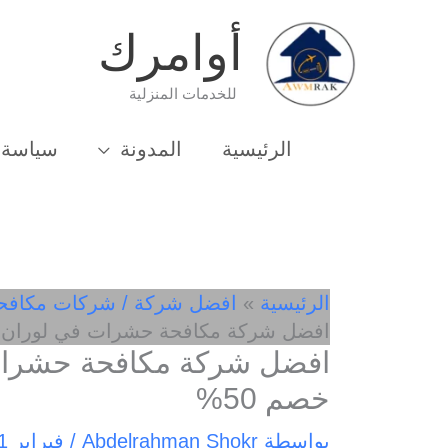
خطي
أوامرك
لى
لمحتوى
للخدمات المنزلية
الرئيسية
المدونة
سياسة 
الرئيسية
افضل شركة / شركات مكافح
افضل شركة مكافحة حشرات في لوران 01033162010- خصم 50%
خصم 50%
بواسطة
Abdelrahman Shokr
/
فبراير 21, 2025