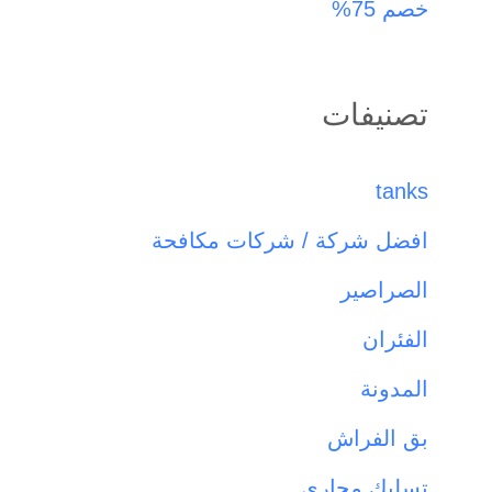
خصم 75%
تصنيفات
tanks
افضل شركة / شركات مكافحة
الصراصير
الفئران
المدونة
بق الفراش
تسليك مجاري