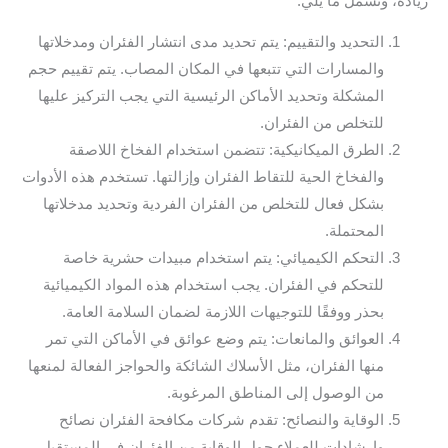
زيادة، وتشمل ما يلي:
التحديد والتقييم: يتم تحديد مدى انتشار الفئران ومدخلاتها
والمسارات التي تتبعها في المكان المصاب. يتم تقييم حجم
المشكلة وتحديد الأماكن الرئيسية التي يجب التركيز عليها
للتخلص من الفئران.
الطرق الميكانيكية: تتضمن استخدام الفخاخ اللاصقة
والفخاخ الحية للتقاط الفئران وإزالتها. تستخدم هذه الأدوات
بشكل فعال للتخلص من الفئران الفردية وتحديد مدخلاتها
المحتملة.
التحكم الكيميائي: يتم استخدام مبيدات حشرية خاصة
للتحكم في الفئران. يجب استخدام هذه المواد الكيميائية
بحذر ووفقًا للتوجيهات اللازمة لضمان السلامة العامة.
العوائق والمانعات: يتم وضع عوائق في الأماكن التي تمر
منها الفئران، مثل الأسلاك الشائكة والحواجز الفعالة لمنعها
من الوصول إلى المناطق المرغوبة.
الوقاية والنصائح: تقدم شركات مكافحة الفئران نصائح
وإرشادات للعملاء حول الوقاية من الفئران في المستقبل.