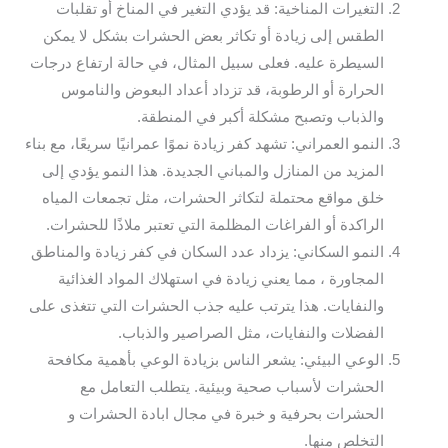
التغيرات المناخية: قد يؤدي التغير في المناخ أو تقلبات
الطقس إلى زيادة أو تكاثر بعض الحشرات بشكل لا يمكن
السيطرة عليه. فعلى سبيل المثال، في حالة ارتفاع درجات
الحرارة أو الرطوبة، قد تزداد أعداد البعوض والناموس
والذباب وتصبح مشكلة أكبر في المنطقة.
النمو العمراني: تشهد كفر زيادة نموًا عمرانيًا سريعًا، مع بناء
المزيد من المنازل والمباني الجديدة. هذا النمو يؤدي إلى
خلق مواقع محتملة لتكاثر الحشرات، مثل تجمعات المياه
الراكدة أو الفراغات المظلمة التي تعتبر ملاذًا للحشرات.
النمو السكاني: يزداد عدد السكان في كفر زيادة والمناطق
المجاورة ، مما يعني زيادة في استهلاك المواد الغذائية
والنفايات. هذا يترتب عليه جذب الحشرات التي تتغذى على
الفضلات والنفايات، مثل الصراصير والذباب.
الوعي البيئي: يشعر الناس بزيادة الوعي بأهمية مكافحة
الحشرات لأسباب صحية وبيئية. يتطلب التعامل مع
الحشرات بحرفية و خبرة في مجال ابادة الحشرات و
التخلص منها.