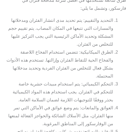
طرق شائعة نستخدمها في افضل شركة مكافحة فئران في
فارسكور، وتشمل ما يلي:
التحديد والتقييم: يتم تحديد مدى انتشار الفئران ومدخلاتها
والمسارات التي تتبعها في المكان المصاب. يتم تقييم حجم
المشكلة وتحديد الأماكن الرئيسية التي يجب التركيز عليها
للتخلص من الفئران.
الطرق الميكانيكية: تتضمن استخدام الفخاخ اللاصقة
والفخاخ الحية للتقاط الفئران وإزالتها. تستخدم هذه الأدوات
بشكل فعال للتخلص من الفئران الفردية وتحديد مدخلاتها
المحتملة.
التحكم الكيميائي: يتم استخدام مبيدات حشرية خاصة
للتحكم في الفئران. يجب استخدام هذه المواد الكيميائية
بحذر ووفقًا للتوجيهات اللازمة لضمان السلامة العامة.
العوائق والمانعات: يتم وضع عوائق في الأماكن التي تمر
منها الفئران، مثل الأسلاك الشائكة والحواجز الفعالة لمنعها
من الوفارسكور إلى المناطق المرغوبة.
الوقاية والنصائح: تقدم شركات مكافحة الفئران نصائح