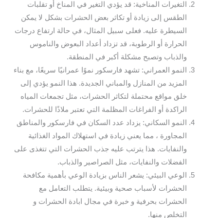
التغيرات المناخية: قد يؤدي التغير في المناخ أو تقلبات
الطقس إلى زيادة أو تكاثر بعض الحشرات بشكل لا يمكن
السيطرة عليه. فعلى سبيل المثال، في حالة ارتفاع درجات
الحرارة أو الرطوبة، قد تزداد أعداد البعوض والناموس
والذباب وتصبح مشكلة أكبر في المنطقة.
النمو العمراني: تشهد فارسكور نموًا عمرانيًا سريعًا، مع بناء
المزيد من المنازل والمباني الجديدة. هذا النمو يؤدي إلى
خلق مواقع محتملة لتكاثر الحشرات، مثل تجمعات المياه
الراكدة أو الفراغات المظلمة التي تعتبر ملاذًا للحشرات.
النمو السكاني: يزداد عدد السكان في فارسكور والمناطق
المجاورة ، مما يعني زيادة في استهلاك المواد الغذائية
والنفايات. هذا يترتب عليه جذب الحشرات التي تتغذى على
الفضلات والنفايات، مثل الصراصير والذباب.
الوعي البيئي: يشعر الناس بزيادة الوعي بأهمية مكافحة
الحشرات لأسباب صحية وبيئية. يتطلب التعامل مع
الحشرات بحرفية و خبرة في مجال ابادة الحشرات و
التخلص منها.