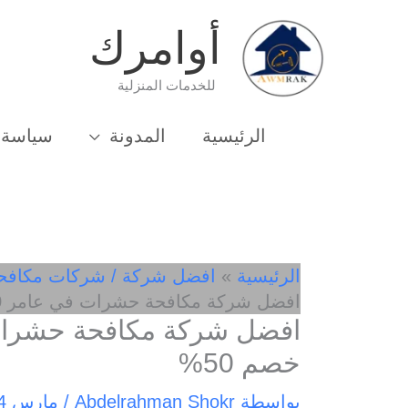
خطي
أوامرك
لى
لمحتوى
للخدمات المنزلية
الرئيسية
المدونة
سياسة 
الرئيسية
افضل شركة / شركات مكافح
افضل شركة مكافحة حشرات في عامر 01033162010- خصم 50%
خصم 50%
بواسطة
Abdelrahman Shokr
/
مارس 14, 2025