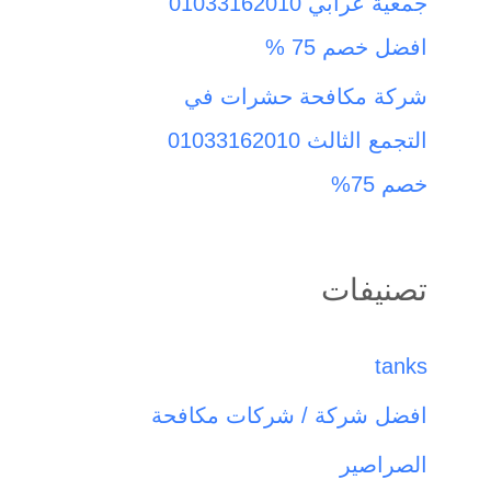
جمعية عرابي 01033162010
افضل خصم 75 %
شركة مكافحة حشرات في
التجمع الثالث 01033162010
خصم 75%
تصنيفات
tanks
افضل شركة / شركات مكافحة
الصراصير