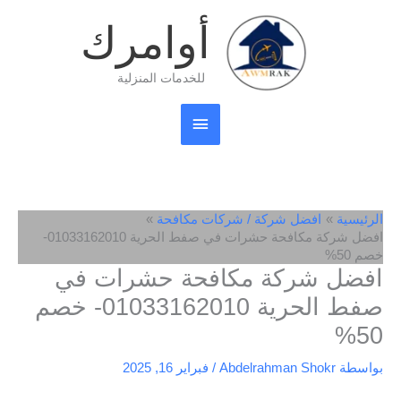
خطي
القائمة
أوامرك
لى
لمحتوى
الرئيسية
للخدمات المنزلية
الرئيسية
افضل شركة / شركات مكافحة
افضل شركة مكافحة حشرات في صفط الحرية 01033162010-
خصم 50%
افضل شركة مكافحة حشرات في
صفط الحرية 01033162010- خصم
50%
بواسطة
Abdelrahman Shokr
/
فبراير 16, 2025