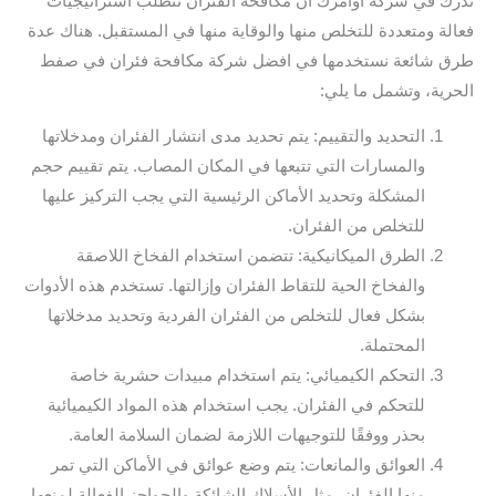
ندرك في شركة أوامرك أن مكافحة الفئران تتطلب استراتيجيات
فعالة ومتعددة للتخلص منها والوقاية منها في المستقبل. هناك عدة
طرق شائعة نستخدمها في افضل شركة مكافحة فئران في صفط
الحرية، وتشمل ما يلي:
التحديد والتقييم: يتم تحديد مدى انتشار الفئران ومدخلاتها
والمسارات التي تتبعها في المكان المصاب. يتم تقييم حجم
المشكلة وتحديد الأماكن الرئيسية التي يجب التركيز عليها
للتخلص من الفئران.
الطرق الميكانيكية: تتضمن استخدام الفخاخ اللاصقة
والفخاخ الحية للتقاط الفئران وإزالتها. تستخدم هذه الأدوات
بشكل فعال للتخلص من الفئران الفردية وتحديد مدخلاتها
المحتملة.
التحكم الكيميائي: يتم استخدام مبيدات حشرية خاصة
للتحكم في الفئران. يجب استخدام هذه المواد الكيميائية
بحذر ووفقًا للتوجيهات اللازمة لضمان السلامة العامة.
العوائق والمانعات: يتم وضع عوائق في الأماكن التي تمر
منها الفئران، مثل الأسلاك الشائكة والحواجز الفعالة لمنعها