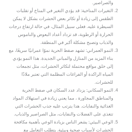
والصراصير.
التغيرات المناخية: قد يؤدي التغير في المناخ أو تقلبات
الطقس إلى زيادة أو تكاثر بعض الحشرات بشكل لا يمكن
السيطرة عليه. فعلى سبيل المثال، في حالة ارتفاع درجات
الحرارة أو الرطوبة، قد تزداد أعداد البعوض والناموس
والذباب وتصبح مشكلة أكبر في المنطقة.
النمو العمراني: تشهد صفط الحرية نموًا عمرانيًا سريعًا، مع
بناء المزيد من المنازل والمباني الجديدة. هذا النمو يؤدي
إلى خلق مواقع محتملة لتكاثر الحشرات، مثل تجمعات
المياه الراكدة أو الفراغات المظلمة التي تعتبر ملاذًا
للحشرات.
النمو السكاني: يزداد عدد السكان في صفط الحرية
والمناطق المجاورة ، مما يعني زيادة في استهلاك المواد
الغذائية والنفايات. هذا يترتب عليه جذب الحشرات التي
تتغذى على الفضلات والنفايات، مثل الصراصير والذباب.
الوعي البيئي: يشعر الناس بزيادة الوعي بأهمية مكافحة
الحشرات لأسباب صحية وبيئية. يتطلب التعامل مع