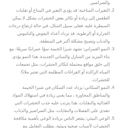
والصراصير.
التغيرات المناخية: قد يؤدي التغير في المناخ أو تقلبات
الطقس إلى زيادة أو تكاثر بعض الحشرات بشكل لا يمكن
السيطرة عليه. فعلى سبيل المثال، في حالة ارتفاع درجات
الحرارة أو الرطوبة، قد تزداد أعداد البعوض والناموس
والذباب وتصبح مشكلة أكبر في المنطقة.
النمو العمراني: تشهد شبرا الخيمة نموًا عمرانيًا سريعًا، مع
بناء المزيد من المنازل والمباني الجديدة. هذا النمو يؤدي
إلى خلق مواقع محتملة لتكاثر الحشرات، مثل تجمعات
المياه الراكدة أو الفراغات المظلمة التي تعتبر ملاذًا
للحشرات.
النمو السكاني: يزداد عدد السكان في شبرا الخيمة
والمناطق المجاورة ، مما يعني زيادة في استهلاك المواد
الغذائية والنفايات. هذا يترتب عليه جذب الحشرات التي
تتغذى على الفضلات والنفايات، مثل الصراصير والذباب.
الوعي البيئي: يشعر الناس بزيادة الوعي بأهمية مكافحة
الحشرات لأسباب صحية وبيئية. يتطلب التعامل مع