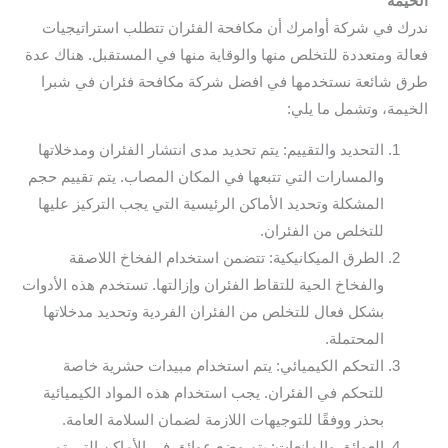
الخيمة
ندرك في شركة أوامرك أن مكافحة الفئران تتطلب استراتيجيات
فعالة ومتعددة للتخلص منها والوقاية منها في المستقبل. هناك عدة
طرق شائعة نستخدمها في افضل شركة مكافحة فئران في شبرا
الخيمة، وتشمل ما يلي:
التحديد والتقييم: يتم تحديد مدى انتشار الفئران ومدخلاتها
والمسارات التي تتبعها في المكان المصاب. يتم تقييم حجم
المشكلة وتحديد الأماكن الرئيسية التي يجب التركيز عليها
للتخلص من الفئران.
الطرق الميكانيكية: تتضمن استخدام الفخاخ اللاصقة
والفخاخ الحية للتقاط الفئران وإزالتها. تستخدم هذه الأدوات
بشكل فعال للتخلص من الفئران الفردية وتحديد مدخلاتها
المحتملة.
التحكم الكيميائي: يتم استخدام مبيدات حشرية خاصة
للتحكم في الفئران. يجب استخدام هذه المواد الكيميائية
بحذر ووفقًا للتوجيهات اللازمة لضمان السلامة العامة.
العوائق والمانعات: يتم وضع عوائق في الأماكن التي تمر