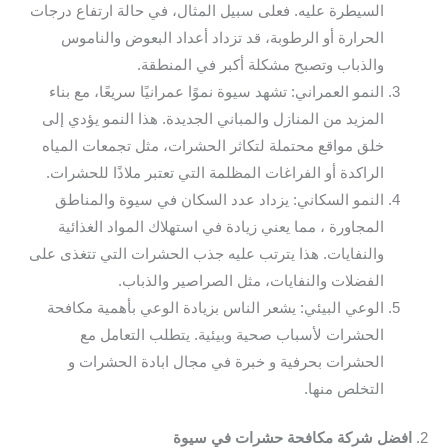
السيطرة عليه. فعلى سبيل المثال، في حالة ارتفاع درجات
الحرارة أو الرطوبة، قد تزداد أعداد البعوض والناموس
والذباب وتصبح مشكلة أكبر في المنطقة.
النمو العمراني: تشهد سيوة نموًا عمرانيًا سريعًا، مع بناء
المزيد من المنازل والمباني الجديدة. هذا النمو يؤدي إلى
خلق مواقع محتملة لتكاثر الحشرات، مثل تجمعات المياه
الراكدة أو الفراغات المظلمة التي تعتبر ملاذًا للحشرات.
النمو السكاني: يزداد عدد السكان في سيوة والمناطق
المجاورة ، مما يعني زيادة في استهلاك المواد الغذائية
والنفايات. هذا يترتب عليه جذب الحشرات التي تتغذى على
الفضلات والنفايات، مثل الصراصير والذباب.
الوعي البيئي: يشعر الناس بزيادة الوعي بأهمية مكافحة
الحشرات لأسباب صحية وبيئية. يتطلب التعامل مع
الحشرات بحرفية و خبرة في مجال ابادة الحشرات و
التخلص منها.
2.
افضل شركة مكافحة حشرات في سيوة