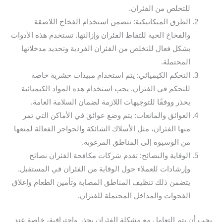
للتخلص من الفئران.
الطرق الميكانيكية: تتضمن استخدام الفخاخ اللاصقة
والفخاخ الحية للتقاط الفئران وإزالتها. تستخدم هذه الأدوات
بشكل فعال للتخلص من الفئران الفردية وتحديد مدخلاتها
المحتملة.
التحكم الكيميائي: يتم استخدام مبيدات حشرية خاصة
للتحكم في الفئران. يجب استخدام هذه المواد الكيميائية
بحذر ووفقًا للتوجيهات اللازمة لضمان السلامة العامة.
العوائق والمانعات: يتم وضع عوائق في الأماكن التي تمر
منها الفئران، مثل الأسلاك الشائكة والحواجز الفعالة لمنعها
من الوسيوة إلى المناطق المرغوبة.
الوقاية والنصائح: تقدم شركات مكافحة الفئران نصائح
وإرشادات للعملاء حول الوقاية من الفئران في المستقبل.
يتضمن ذلك تنظيف المناطق المصابة وتأمين الطعام وإغلاق
الفجوات والمداخل المحتملة للفئران.
يجب أن يتم التعامل مع مشكلة الفئران بحذر واحترافية، خاصة عند