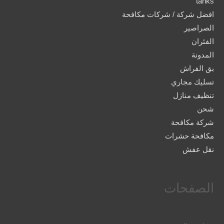
tanks
افضل شركة / شركات مكافحة
الصراصير
الفئران
المدونة
بق الفراش
تسليك مجاري
تنظيف منازل
شحن
شركة مكافحة
مكافحة حشرات
نقل عفش
الصفحات