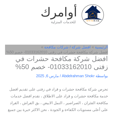
خطي
أوامرك
لى
لمحتوى
للخدمات المنزلية
الرئيسية
افضل شركة / شركات مكافحة
افضل شركة مكافحة حشرات في زفتى 01033162010- خصم 50%
افضل شركة مكافحة حشرات في
زفتى 01033162010- خصم 50%
بواسطة
Abdelrahman Shokr
/
مارس 6, 2025
تحرص شركة مكافحة حشرات و قراد في زفتى على تقديم افضل
خدمة مكافحة حشرات و قراد على الاطلاق ، نقدم افضل خدمات
مكافحة الفئران ، الصراصير ، النمل الابيض ، بق الفراش ، القراد
على أعلى مستويات الكفاءة و الجودة ، نحن الاكثر خبرة بين جميع