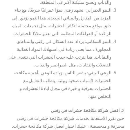
والذباب وتصبح مشكلة أكبر في المنطقة.
النمو العمراني: تشهد زفتى نموًا عمرانيًا سريعًا، مع بناء
المزيد من المنازل والمباني الجديدة. هذا النمو يؤدي إلى
خلق مواقع محتملة لتكاثر الحشرات، مثل تجمعات المياه
الراكدة أو الفراغات المظلمة التي تعتبر ملاذًا للحشرات.
النمو السكاني: يزداد عدد السكان في زفتى والمناطق
المجاورة ، مما يعني زيادة في استهلاك المواد الغذائية
والنفايات. هذا يترتب عليه جذب الحشرات التي تتغذى على
الفضلات والنفايات، مثل الصراصير والذباب.
الوعي البيئي: يشعر الناس بزيادة الوعي بأهمية مكافحة
الحشرات لأسباب صحية وبيئية. يتطلب التعامل مع
الحشرات بحرفية و خبرة في مجال ابادة الحشرات و
التخلص منها.
2.
افضل شركة مكافحة حشرات في زفتى
حين تقرر الاستعانة بخدمات شركة مكافحة حشرات في زفتى
محترفة و متخصصة ، عليك اختيار افضل شركة مكافحة حشرات.