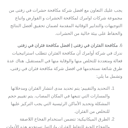
يجب عليك التعاون مع افضل شركة مكافحة حشرات في زفتى من
مجموعة شركات اوامرك لمكافحة الحشرات و القوارض واتباع
التوجيهات والتدابير الوقائية المقدمة لضمان تحقيق أفضل النتائج
والحفاظ على بيئة خالية من الحشرات.
6.
مكافحة الفئران في زفتى | افضل مكافحة فئران في زفتى
ندرك في شركة أوامرك أن مكافحة الفئران تتطلب استراتيجيات
فعالة ومتعددة للتخلص منها والوقاية منها في المستقبل. هناك عدة
طرق شائعة نستخدمها في افضل شركة مكافحة فئران في زفتى،
وتشمل ما يلي:
التحديد والتقييم: يتم تحديد مدى انتشار الفئران ومدخلاتها
والمسارات التي تتبعها في المكان المصاب. يتم تقييم حجم
المشكلة وتحديد الأماكن الرئيسية التي يجب التركيز عليها
للتخلص من الفئران.
الطرق الميكانيكية: تتضمن استخدام الفخاخ اللاصقة
والفخاخ الحية للتقاط الفئران وإزالتها. تستخدم هذه الأدوات