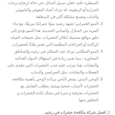
السيطرة عليه. فعلى سبيل المثال، في حالة ارتفاع درجات
الحرارة أو الرطوبة، قد تزداد أعداد البعوض والناموس
والذباب وتصبح مشكلة أكبر في المنطقة.
النمو العمراني: تشهد رشيد نموًا عمرانيًا سريعًا، مع بناء
المزيد من المنازل والمباني الجديدة. هذا النمو يؤدي إلى
خلق مواقع محتملة لتكاثر الحشرات، مثل تجمعات المياه
الراكدة أو الفراغات المظلمة التي تعتبر ملاذًا للحشرات.
النمو السكاني: يزداد عدد السكان في رشيد والمناطق
المجاورة ، مما يعني زيادة في استهلاك المواد الغذائية
والنفايات. هذا يترتب عليه جذب الحشرات التي تتغذى على
الفضلات والنفايات، مثل الصراصير والذباب.
الوعي البيئي: يشعر الناس بزيادة الوعي بأهمية مكافحة
الحشرات لأسباب صحية وبيئية. يتطلب التعامل مع
الحشرات بحرفية و خبرة في مجال ابادة الحشرات و
التخلص منها.
2.
افضل شركة مكافحة حشرات في رشيد