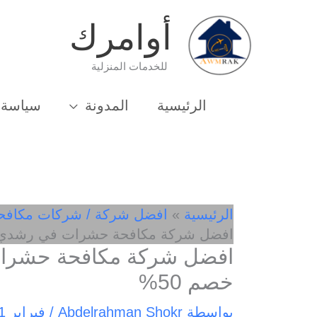
خطي
أوامرك
لى
لمحتوى
للخدمات المنزلية
الرئيسية
المدونة
سياسة 
الرئيسية
افضل شركة / شركات مكافح
افضل شركة مكافحة حشرات في رشدي 01033162010- خصم 50
خصم 50%
بواسطة
Abdelrahman Shokr
/
فبراير 21, 2025