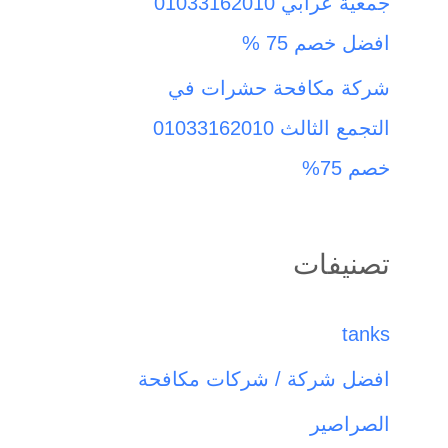
جمعية عرابي 01033162010
افضل خصم 75 %
شركة مكافحة حشرات في
التجمع الثالث 01033162010
خصم 75%
تصنيفات
tanks
افضل شركة / شركات مكافحة
الصراصير