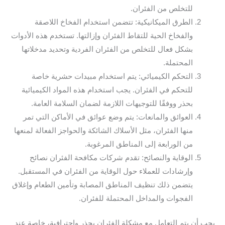
للتخلص من الفئران.
الطرق الميكانيكية: تتضمن استخدام الفخاخ اللاصقة
والفخاخ الحية للتقاط الفئران وإزالتها. تستخدم هذه الأدوات
بشكل فعال للتخلص من الفئران الفردية وتحديد مدخلاتها
المحتملة.
التحكم الكيميائي: يتم استخدام مبيدات حشرية خاصة
للتحكم في الفئران. يجب استخدام هذه المواد الكيميائية
بحذر ووفقًا للتوجيهات اللازمة لضمان السلامة العامة.
العوائق والمانعات: يتم وضع عوائق في الأماكن التي تمر
منها الفئران، مثل الأسلاك الشائكة والحواجز الفعالة لمنعها
من الورابعة إلى المناطق المرغوبة.
الوقاية والنصائح: تقدم شركات مكافحة الفئران نصائح
وإرشادات للعملاء حول الوقاية من الفئران في المستقبل.
يتضمن ذلك تنظيف المناطق المصابة وتأمين الطعام وإغلاق
الفجوات والمداخل المحتملة للفئران.
يجب أن يتم التعامل مع مشكلة الفئران بحذر واحترافية، خاصة عند