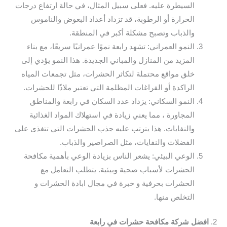
السيطرة عليه. فعلى سبيل المثال، في حالة ارتفاع درجات
الحرارة أو الرطوبة، قد تزداد أعداد البعوض والناموس
والذباب وتصبح مشكلة أكبر في المنطقة.
النمو العمراني: تشهد رابعة نموًا عمرانيًا سريعًا، مع بناء
المزيد من المنازل والمباني الجديدة. هذا النمو يؤدي إلى
خلق مواقع محتملة لتكاثر الحشرات، مثل تجمعات المياه
الراكدة أو الفراغات المظلمة التي تعتبر ملاذًا للحشرات.
النمو السكاني: يزداد عدد السكان في رابعة والمناطق
المجاورة ، مما يعني زيادة في استهلاك المواد الغذائية
والنفايات. هذا يترتب عليه جذب الحشرات التي تتغذى على
الفضلات والنفايات، مثل الصراصير والذباب.
الوعي البيئي: يشعر الناس بزيادة الوعي بأهمية مكافحة
الحشرات لأسباب صحية وبيئية. يتطلب التعامل مع
الحشرات بحرفية و خبرة في مجال ابادة الحشرات و
التخلص منها.
2.
افضل شركة مكافحة حشرات في رابعة