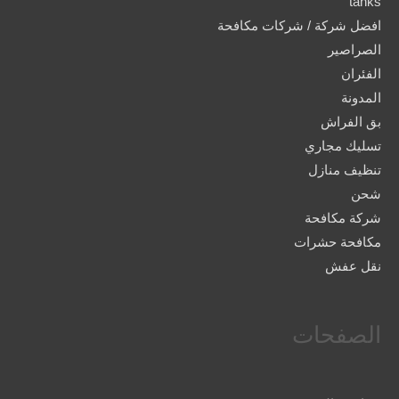
tanks
افضل شركة / شركات مكافحة
الصراصير
الفئران
المدونة
بق الفراش
تسليك مجاري
تنظيف منازل
شحن
شركة مكافحة
مكافحة حشرات
نقل عفش
الصفحات