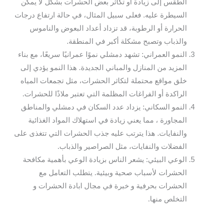
الطقس إلى زيادة أو تكاثر بعض الحشرات بشكل لا يمكن
السيطرة عليه. فعلى سبيل المثال، في حالة ارتفاع درجات
الحرارة أو الرطوبة، قد تزداد أعداد البعوض والناموس
والذباب وتصبح مشكلة أكبر في المنطقة.
النمو العمراني: تشهد دمشلي نموًا عمرانيًا سريعًا، مع بناء
المزيد من المنازل والمباني الجديدة. هذا النمو يؤدي إلى
خلق مواقع محتملة لتكاثر الحشرات، مثل تجمعات المياه
الراكدة أو الفراغات المظلمة التي تعتبر ملاذًا للحشرات.
النمو السكاني: يزداد عدد السكان في دمشلي والمناطق
المجاورة ، مما يعني زيادة في استهلاك المواد الغذائية
والنفايات. هذا يترتب عليه جذب الحشرات التي تتغذى على
الفضلات والنفايات، مثل الصراصير والذباب.
الوعي البيئي: يشعر الناس بزيادة الوعي بأهمية مكافحة
الحشرات لأسباب صحية وبيئية. يتطلب التعامل مع
الحشرات بحرفية و خبرة في مجال ابادة الحشرات و
التخلص منها.