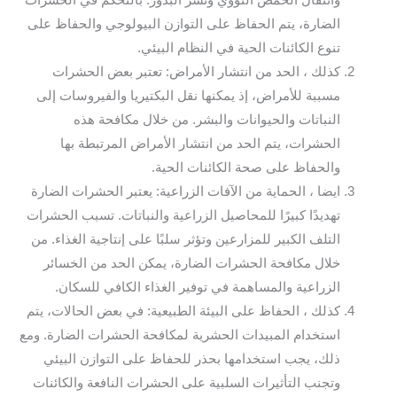
وانتقال الحمض النووي ونشر البذور. بالتحكم في الحشرات
الضارة، يتم الحفاظ على التوازن البيولوجي والحفاظ على
تنوع الكائنات الحية في النظام البيئي.
كذلك ، الحد من انتشار الأمراض: تعتبر بعض الحشرات
مسببة للأمراض، إذ يمكنها نقل البكتيريا والفيروسات إلى
النباتات والحيوانات والبشر. من خلال مكافحة هذه
الحشرات، يتم الحد من انتشار الأمراض المرتبطة بها
والحفاظ على صحة الكائنات الحية.
ايضا ، الحماية من الآفات الزراعية: يعتبر الحشرات الضارة
تهديدًا كبيرًا للمحاصيل الزراعية والنباتات. تسبب الحشرات
التلف الكبير للمزارعين وتؤثر سلبًا على إنتاجية الغذاء. من
خلال مكافحة الحشرات الضارة، يمكن الحد من الخسائر
الزراعية والمساهمة في توفير الغذاء الكافي للسكان.
كذلك ، الحفاظ على البيئة الطبيعية: في بعض الحالات، يتم
استخدام المبيدات الحشرية لمكافحة الحشرات الضارة. ومع
ذلك، يجب استخدامها بحذر للحفاظ على التوازن البيئي
وتجنب التأثيرات السلبية على الحشرات النافعة والكائنات