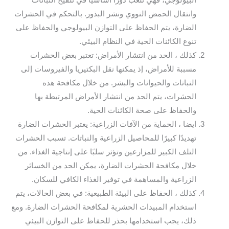
البيولوجي، فهي تلعب دورًا أساسيًا في تلقيح النباتات
وانتقال الحمض النووي ونشر البذور. بالتحكم في الحشرات
الضارة، يتم الحفاظ على التوازن البيولوجي والحفاظ على
تنوع الكائنات الحية في النظام البيئي.
كذلك ، الحد من انتشار الأمراض: تعتبر بعض الحشرات
مسببة للأمراض، إذ يمكنها نقل البكتيريا والفيروسات إلى
النباتات والحيوانات والبشر. من خلال مكافحة هذه
الحشرات، يتم الحد من انتشار الأمراض المرتبطة بها
والحفاظ على صحة الكائنات الحية.
ايضا ، الحماية من الآفات الزراعية: يعتبر الحشرات الضارة
تهديدًا كبيرًا للمحاصيل الزراعية والنباتات. تسبب الحشرات
التلف الكبير للمزارعين وتؤثر سلبًا على إنتاجية الغذاء. من
خلال مكافحة الحشرات الضارة، يمكن الحد من الخسائر
الزراعية والمساهمة في توفير الغذاء الكافي للسكان.
كذلك ، الحفاظ على البيئة الطبيعية: في بعض الحالات، يتم
استخدام المبيدات الحشرية لمكافحة الحشرات الضارة. ومع
ذلك، يجب استخدامها بحذر للحفاظ على التوازن البيئي