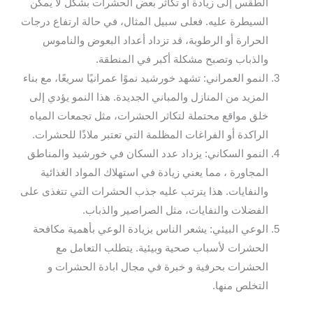
الطقس إلى زيادة أو تكاثر بعض الحشرات بشكل لا يمكن
السيطرة عليه. فعلى سبيل المثال، في حالة ارتفاع درجات
الحرارة أو الرطوبة، قد تزداد أعداد البعوض والناموس
والذباب وتصبح مشكلة أكبر في المنطقة.
النمو العمراني: تشهد خورشيد نموًا عمرانيًا سريعًا، مع بناء
المزيد من المنازل والمباني الجديدة. هذا النمو يؤدي إلى
خلق مواقع محتملة لتكاثر الحشرات، مثل تجمعات المياه
الراكدة أو الفراغات المظلمة التي تعتبر ملاذًا للحشرات.
النمو السكاني: يزداد عدد السكان في خورشيد والمناطق
المجاورة ، مما يعني زيادة في استهلاك المواد الغذائية
والنفايات. هذا يترتب عليه جذب الحشرات التي تتغذى على
الفضلات والنفايات، مثل الصراصير والذباب.
الوعي البيئي: يشعر الناس بزيادة الوعي بأهمية مكافحة
الحشرات لأسباب صحية وبيئية. يتطلب التعامل مع
الحشرات بحرفية و خبرة في مجال ابادة الحشرات و
التخلص منها.