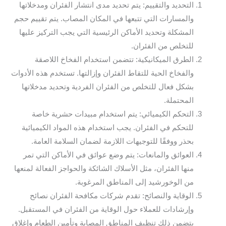
التحديد والتقييم: يتم تحديد مدى انتشار الفئران ومدخلاتها
والمسارات التي تتبعها في المكان المصاب. يتم تقييم حجم
المشكلة وتحديد الأماكن الرئيسية التي يجب التركيز عليها
للتخلص من الفئران.
الطرق الميكانيكية: تتضمن استخدام الفخاخ اللاصقة
والفخاخ الحية للتقاط الفئران وإزالتها. تستخدم هذه الأدوات
بشكل فعال للتخلص من الفئران الفردية وتحديد مدخلاتها
المحتملة.
التحكم الكيميائي: يتم استخدام مبيدات حشرية خاصة
للتحكم في الفئران. يجب استخدام هذه المواد الكيميائية
بحذر ووفقًا للتوجيهات اللازمة لضمان السلامة العامة.
العوائق والمانعات: يتم وضع عوائق في الأماكن التي تمر
منها الفئران، مثل الأسلاك الشائكة والحواجز الفعالة لمنعها
من الوخورشيد إلى المناطق المرغوبة.
الوقاية والنصائح: تقدم شركات مكافحة الفئران نصائح
وإرشادات للعملاء حول الوقاية من الفئران في المستقبل.
يتضمن ذلك تنظيف المناطق المصابة وتأمين الطعام وإغلاق