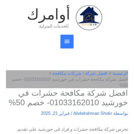
خطي
القائمة
أوامرك
لى
لمحتوى
الرئيسية
للخدمات المنزلية
الرئيسية
افضل شركة / شركات مكافحة
افضل شركة مكافحة حشرات في خورشيد 01033162010- خصم
50%
افضل شركة مكافحة حشرات في
خورشيد 01033162010- خصم 50%
بواسطة
Abdelrahman Shokr
/
فبراير 21, 2025
تحرص شركة مكافحة حشرات و قراد في خورشيد على تقديم