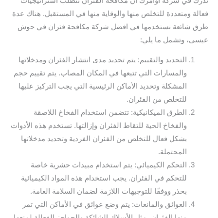
ندرك في شركة أوامرك أن مكافحة الفئران تتطلب استراتيجيات
فعالة ومتعددة للتخلص منها والوقاية منها في المستقبل. هناك عدة
طرق شائعة نستخدمها في افضل شركة مكافحة فئران في حوش
عيسى، وتشمل ما يلي:
التحديد والتقييم: يتم تحديد مدى انتشار الفئران ومدخلاتها
والمسارات التي تتبعها في المكان المصاب. يتم تقييم حجم
المشكلة وتحديد الأماكن الرئيسية التي يجب التركيز عليها
للتخلص من الفئران.
الطرق الميكانيكية: تتضمن استخدام الفخاخ اللاصقة
والفخاخ الحية للتقاط الفئران وإزالتها. تستخدم هذه الأدوات
بشكل فعال للتخلص من الفئران الفردية وتحديد مدخلاتها
المحتملة.
التحكم الكيميائي: يتم استخدام مبيدات حشرية خاصة
للتحكم في الفئران. يجب استخدام هذه المواد الكيميائية
بحذر ووفقًا للتوجيهات اللازمة لضمان السلامة العامة.
العوائق والمانعات: يتم وضع عوائق في الأماكن التي تمر
منها الفئران، مثل الأسلاك الشائكة والحواجز الفعالة لمنعها