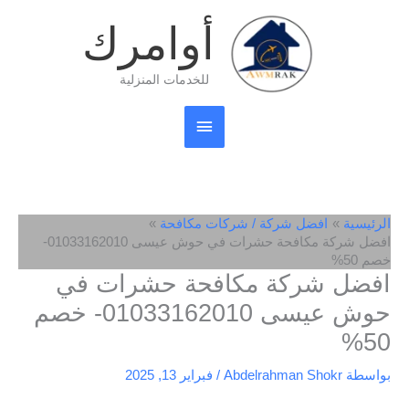
خطي
القائمة
أوامرك
لى
لمحتوى
الرئيسية
للخدمات المنزلية
الرئيسية
افضل شركة / شركات مكافحة
افضل شركة مكافحة حشرات في حوش عيسى 01033162010-
خصم 50%
افضل شركة مكافحة حشرات في
حوش عيسى 01033162010- خصم
50%
بواسطة
Abdelrahman Shokr
/
فبراير 13, 2025