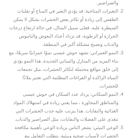
والصراصير.
التغيرات المناخية: قد يؤدي التغير في المناخ أو تقلبات
الطقس إلى زيادة أو تكاثر بعض الحشرات بشكل لا يمكن
السيطرة عليه. فعلى سبيل المثال، في حالة ارتفاع درجات
الحرارة أو الرطوبة، قد تزداد أعداد البعوض والناموس
والذباب وتصبح مشكلة أكبر في المنطقة.
النمو العمراني: تشهد حوش عيسى نموًا عمرانيًا سريعًا، مع
بناء المزيد من المنازل والمباني الجديدة. هذا النمو يؤدي
إلى خلق مواقع محتملة لتكاثر الحشرات، مثل تجمعات
المياه الراكدة أو الفراغات المظلمة التي تعتبر ملاذًا
للحشرات.
النمو السكاني: يزداد عدد السكان في حوش عيسى
والمناطق المجاورة ، مما يعني زيادة في استهلاك المواد
الغذائية والنفايات. هذا يترتب عليه جذب الحشرات التي
تتغذى على الفضلات والنفايات، مثل الصراصير والذباب.
الوعي البيئي: يشعر الناس بزيادة الوعي بأهمية مكافحة
الحشرات لأسباب صحية وبيئية. يتطلب التعامل مع