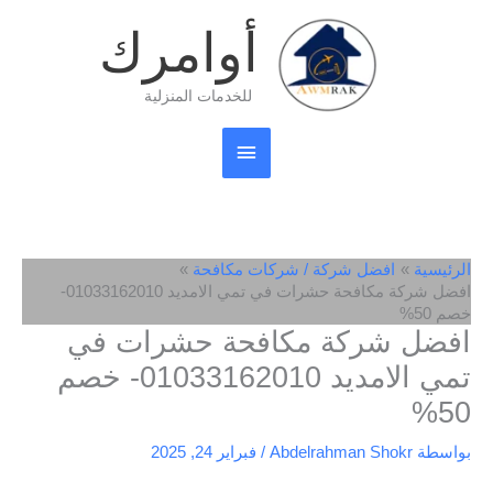
خطي
القائمة
أوامرك
لى
لمحتوى
الرئيسية
للخدمات المنزلية
الرئيسية
افضل شركة / شركات مكافحة
افضل شركة مكافحة حشرات في تمي الامديد 01033162010-
خصم 50%
افضل شركة مكافحة حشرات في
تمي الامديد 01033162010- خصم
50%
بواسطة
Abdelrahman Shokr
/
فبراير 24, 2025