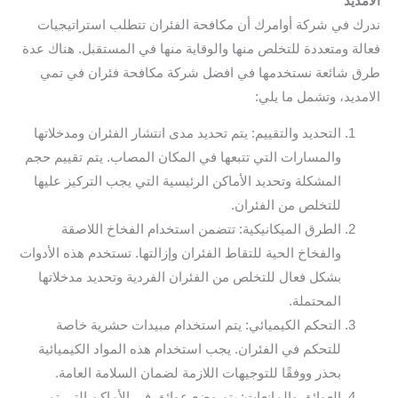
الامديد
ندرك في شركة أوامرك أن مكافحة الفئران تتطلب استراتيجيات
فعالة ومتعددة للتخلص منها والوقاية منها في المستقبل. هناك عدة
طرق شائعة نستخدمها في افضل شركة مكافحة فئران في تمي
الامديد، وتشمل ما يلي:
التحديد والتقييم: يتم تحديد مدى انتشار الفئران ومدخلاتها
والمسارات التي تتبعها في المكان المصاب. يتم تقييم حجم
المشكلة وتحديد الأماكن الرئيسية التي يجب التركيز عليها
للتخلص من الفئران.
الطرق الميكانيكية: تتضمن استخدام الفخاخ اللاصقة
والفخاخ الحية للتقاط الفئران وإزالتها. تستخدم هذه الأدوات
بشكل فعال للتخلص من الفئران الفردية وتحديد مدخلاتها
المحتملة.
التحكم الكيميائي: يتم استخدام مبيدات حشرية خاصة
للتحكم في الفئران. يجب استخدام هذه المواد الكيميائية
بحذر ووفقًا للتوجيهات اللازمة لضمان السلامة العامة.
العوائق والمانعات: يتم وضع عوائق في الأماكن التي تمر