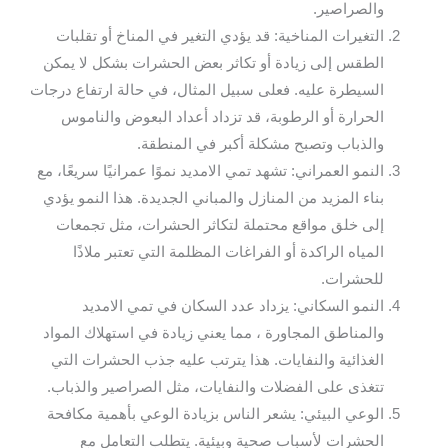
والصراصير.
التغيرات المناخية: قد يؤدي التغير في المناخ أو تقلبات
الطقس إلى زيادة أو تكاثر بعض الحشرات بشكل لا يمكن
السيطرة عليه. فعلى سبيل المثال، في حالة ارتفاع درجات
الحرارة أو الرطوبة، قد تزداد أعداد البعوض والناموس
والذباب وتصبح مشكلة أكبر في المنطقة.
النمو العمراني: تشهد تمي الامديد نموًا عمرانيًا سريعًا، مع
بناء المزيد من المنازل والمباني الجديدة. هذا النمو يؤدي
إلى خلق مواقع محتملة لتكاثر الحشرات، مثل تجمعات
المياه الراكدة أو الفراغات المظلمة التي تعتبر ملاذًا
للحشرات.
النمو السكاني: يزداد عدد السكان في تمي الامديد
والمناطق المجاورة ، مما يعني زيادة في استهلاك المواد
الغذائية والنفايات. هذا يترتب عليه جذب الحشرات التي
تتغذى على الفضلات والنفايات، مثل الصراصير والذباب.
الوعي البيئي: يشعر الناس بزيادة الوعي بأهمية مكافحة
الحشرات لأسباب صحية وبيئية. يتطلب التعامل مع