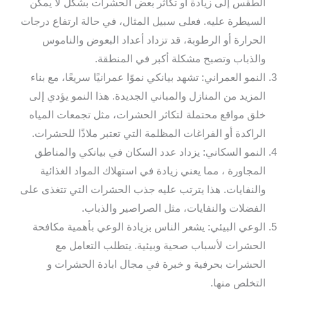
الطقس إلى زيادة أو تكاثر بعض الحشرات بشكل لا يمكن
السيطرة عليه. فعلى سبيل المثال، في حالة ارتفاع درجات
الحرارة أو الرطوبة، قد تزداد أعداد البعوض والناموس
والذباب وتصبح مشكلة أكبر في المنطقة.
النمو العمراني: تشهد بيانكي نموًا عمرانيًا سريعًا، مع بناء
المزيد من المنازل والمباني الجديدة. هذا النمو يؤدي إلى
خلق مواقع محتملة لتكاثر الحشرات، مثل تجمعات المياه
الراكدة أو الفراغات المظلمة التي تعتبر ملاذًا للحشرات.
النمو السكاني: يزداد عدد السكان في بيانكي والمناطق
المجاورة ، مما يعني زيادة في استهلاك المواد الغذائية
والنفايات. هذا يترتب عليه جذب الحشرات التي تتغذى على
الفضلات والنفايات، مثل الصراصير والذباب.
الوعي البيئي: يشعر الناس بزيادة الوعي بأهمية مكافحة
الحشرات لأسباب صحية وبيئية. يتطلب التعامل مع
الحشرات بحرفية و خبرة في مجال ابادة الحشرات و
التخلص منها.