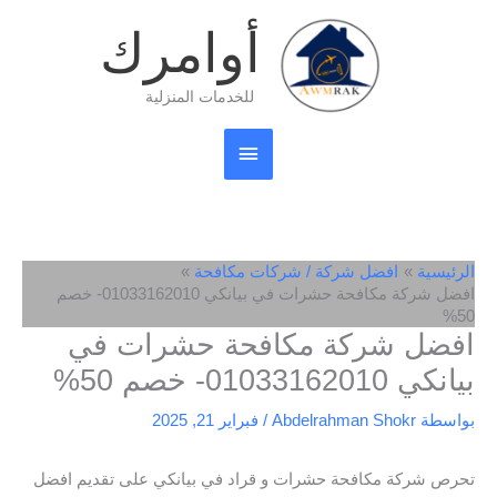
خطي
القائمة
أوامرك
لى
لمحتوى
الرئيسية
للخدمات المنزلية
الرئيسية
افضل شركة / شركات مكافحة
افضل شركة مكافحة حشرات في بيانكي 01033162010- خصم
50%
افضل شركة مكافحة حشرات في
بيانكي 01033162010- خصم 50%
بواسطة
Abdelrahman Shokr
/
فبراير 21, 2025
تحرص شركة مكافحة حشرات و قراد في بيانكي على تقديم افضل