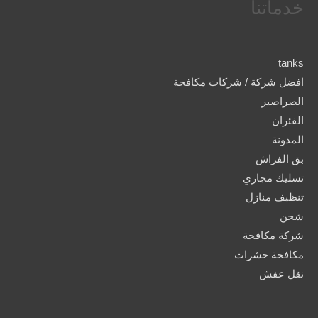
خدماتنا
tanks
افضل شركة / شركات مكافحة
الصراصير
الفئران
المدونة
بق الفراش
تسليك مجاري
تنظيف منازل
شحن
شركة مكافحة
مكافحة حشرات
نقل عفش