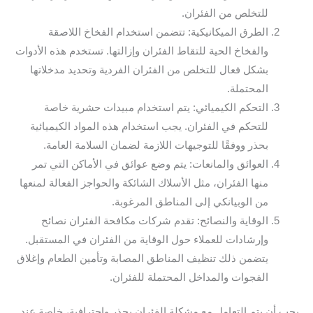
للتخلص من الفئران.
الطرق الميكانيكية: تتضمن استخدام الفخاخ اللاصقة
والفخاخ الحية للتقاط الفئران وإزالتها. تستخدم هذه الأدوات
بشكل فعال للتخلص من الفئران الفردية وتحديد مدخلاتها
المحتملة.
التحكم الكيميائي: يتم استخدام مبيدات حشرية خاصة
للتحكم في الفئران. يجب استخدام هذه المواد الكيميائية
بحذر ووفقًا للتوجيهات اللازمة لضمان السلامة العامة.
العوائق والمانعات: يتم وضع عوائق في الأماكن التي تمر
منها الفئران، مثل الأسلاك الشائكة والحواجز الفعالة لمنعها
من الوبيانكي إلى المناطق المرغوبة.
الوقاية والنصائح: تقدم شركات مكافحة الفئران نصائح
وإرشادات للعملاء حول الوقاية من الفئران في المستقبل.
يتضمن ذلك تنظيف المناطق المصابة وتأمين الطعام وإغلاق
الفجوات والمداخل المحتملة للفئران.
يجب أن يتم التعامل مع مشكلة الفئران بحذر واحترافية، خاصة عند