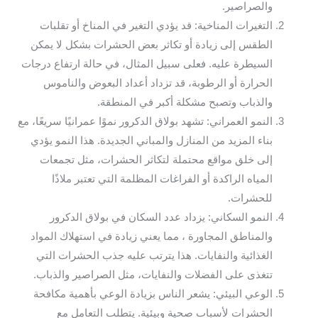
والصراصير.
التغيرات المناخية: قد يؤدي التغير في المناخ أو تقلبات
الطقس إلى زيادة أو تكاثر بعض الحشرات بشكل لا يمكن
السيطرة عليه. فعلى سبيل المثال، في حالة ارتفاع درجات
الحرارة أو الرطوبة، قد تزداد أعداد البعوض والناموس
والذباب وتصبح مشكلة أكبر في المنطقة.
النمو العمراني: تشهد بولاق الدكرور نموًا عمرانيًا سريعًا، مع
بناء المزيد من المنازل والمباني الجديدة. هذا النمو يؤدي
إلى خلق مواقع محتملة لتكاثر الحشرات، مثل تجمعات
المياه الراكدة أو الفراغات المظلمة التي تعتبر ملاذًا
للحشرات.
النمو السكاني: يزداد عدد السكان في بولاق الدكرور
والمناطق المجاورة ، مما يعني زيادة في استهلاك المواد
الغذائية والنفايات. هذا يترتب عليه جذب الحشرات التي
تتغذى على الفضلات والنفايات، مثل الصراصير والذباب.
الوعي البيئي: يشعر الناس بزيادة الوعي بأهمية مكافحة
الحشرات لأسباب صحية وبيئية. يتطلب التعامل مع