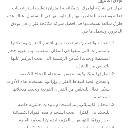
بولاق الدكرور
ندرك في شركة أوامرك أن مكافحة الفئران تتطلب استراتيجيات
فعالة ومتعددة للتخلص منها والوقاية منها في المستقبل. هناك عدة
طرق شائعة نستخدمها في افضل شركة مكافحة فئران في بولاق
الدكرور، وتشمل ما يلي:
التحديد والتقييم: يتم تحديد مدى انتشار الفئران ومدخلاتها
والمسارات التي تتبعها في المكان المصاب. يتم تقييم حجم
المشكلة وتحديد الأماكن الرئيسية التي يجب التركيز عليها
للتخلص من الفئران.
الطرق الميكانيكية: تتضمن استخدام الفخاخ اللاصقة
والفخاخ الحية للتقاط الفئران وإزالتها. تستخدم هذه الأدوات
بشكل فعال للتخلص من الفئران الفردية وتحديد مدخلاتها
المحتملة.
التحكم الكيميائي: يتم استخدام مبيدات حشرية خاصة
للتحكم في الفئران. يجب استخدام هذه المواد الكيميائية
بحذر ووفقًا للتوجيهات اللازمة لضمان السلامة العامة.
العوائق والمانعات: يتم وضع عوائق في الأماكن التي تمر