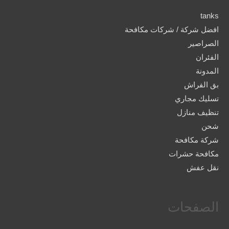
tanks
افضل شركة / شركات مكافحة
الصراصير
الفئران
المدونة
بق الفراش
تسليك مجاري
تنظيف منازل
شحن
شركة مكافحة
مكافحة حشرات
نقل عفش
الصفحات