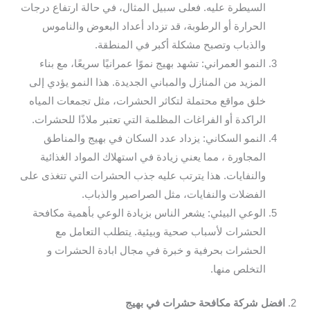
السيطرة عليه. فعلى سبيل المثال، في حالة ارتفاع درجات
الحرارة أو الرطوبة، قد تزداد أعداد البعوض والناموس
والذباب وتصبح مشكلة أكبر في المنطقة.
النمو العمراني: تشهد بهيج نموًا عمرانيًا سريعًا، مع بناء
المزيد من المنازل والمباني الجديدة. هذا النمو يؤدي إلى
خلق مواقع محتملة لتكاثر الحشرات، مثل تجمعات المياه
الراكدة أو الفراغات المظلمة التي تعتبر ملاذًا للحشرات.
النمو السكاني: يزداد عدد السكان في بهيج والمناطق
المجاورة ، مما يعني زيادة في استهلاك المواد الغذائية
والنفايات. هذا يترتب عليه جذب الحشرات التي تتغذى على
الفضلات والنفايات، مثل الصراصير والذباب.
الوعي البيئي: يشعر الناس بزيادة الوعي بأهمية مكافحة
الحشرات لأسباب صحية وبيئية. يتطلب التعامل مع
الحشرات بحرفية و خبرة في مجال ابادة الحشرات و
التخلص منها.
2.
افضل شركة مكافحة حشرات في بهيج