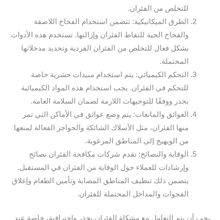
للتخلص من الفئران.
الطرق الميكانيكية: تتضمن استخدام الفخاخ اللاصقة
والفخاخ الحية للتقاط الفئران وإزالتها. تستخدم هذه الأدوات
بشكل فعال للتخلص من الفئران الفردية وتحديد مدخلاتها
المحتملة.
التحكم الكيميائي: يتم استخدام مبيدات حشرية خاصة
للتحكم في الفئران. يجب استخدام هذه المواد الكيميائية
بحذر ووفقًا للتوجيهات اللازمة لضمان السلامة العامة.
العوائق والمانعات: يتم وضع عوائق في الأماكن التي تمر
منها الفئران، مثل الأسلاك الشائكة والحواجز الفعالة لمنعها
من الوبهيج إلى المناطق المرغوبة.
الوقاية والنصائح: تقدم شركات مكافحة الفئران نصائح
وإرشادات للعملاء حول الوقاية من الفئران في المستقبل.
يتضمن ذلك تنظيف المناطق المصابة وتأمين الطعام وإغلاق
الفجوات والمداخل المحتملة للفئران.
يجب أن يتم التعامل مع مشكلة الفئران بحذر واحترافية، خاصة عند