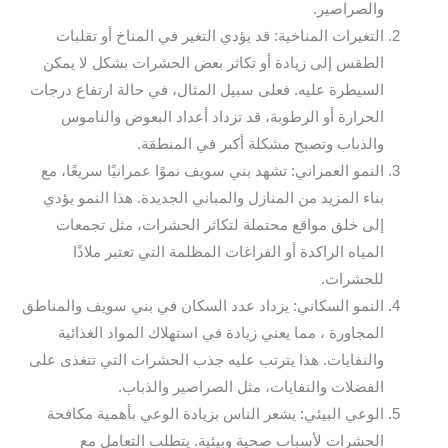
والصراصير.
التغيرات المناخية: قد يؤدي التغير في المناخ أو تقلبات
الطقس إلى زيادة أو تكاثر بعض الحشرات بشكل لا يمكن
السيطرة عليه. فعلى سبيل المثال، في حالة ارتفاع درجات
الحرارة أو الرطوبة، قد تزداد أعداد البعوض والناموس
والذباب وتصبح مشكلة أكبر في المنطقة.
النمو العمراني: تشهد بني سويف نموًا عمرانيًا سريعًا، مع
بناء المزيد من المنازل والمباني الجديدة. هذا النمو يؤدي
إلى خلق مواقع محتملة لتكاثر الحشرات، مثل تجمعات
المياه الراكدة أو الفراغات المظلمة التي تعتبر ملاذًا
للحشرات.
النمو السكاني: يزداد عدد السكان في بني سويف والمناطق
المجاورة ، مما يعني زيادة في استهلاك المواد الغذائية
والنفايات. هذا يترتب عليه جذب الحشرات التي تتغذى على
الفضلات والنفايات، مثل الصراصير والذباب.
الوعي البيئي: يشعر الناس بزيادة الوعي بأهمية مكافحة
الحشرات لأسباب صحية وبيئية. يتطلب التعامل مع