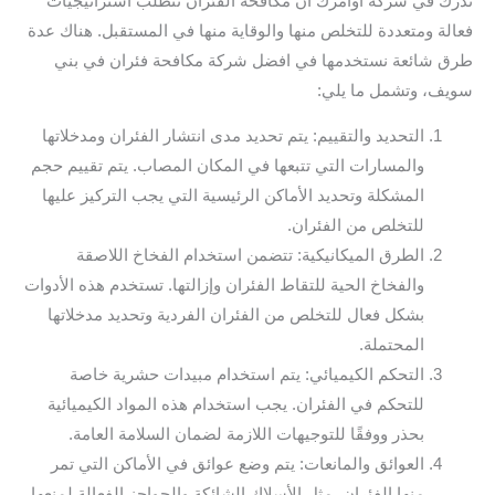
ندرك في شركة أوامرك أن مكافحة الفئران تتطلب استراتيجيات
فعالة ومتعددة للتخلص منها والوقاية منها في المستقبل. هناك عدة
طرق شائعة نستخدمها في افضل شركة مكافحة فئران في بني
سويف، وتشمل ما يلي:
التحديد والتقييم: يتم تحديد مدى انتشار الفئران ومدخلاتها
والمسارات التي تتبعها في المكان المصاب. يتم تقييم حجم
المشكلة وتحديد الأماكن الرئيسية التي يجب التركيز عليها
للتخلص من الفئران.
الطرق الميكانيكية: تتضمن استخدام الفخاخ اللاصقة
والفخاخ الحية للتقاط الفئران وإزالتها. تستخدم هذه الأدوات
بشكل فعال للتخلص من الفئران الفردية وتحديد مدخلاتها
المحتملة.
التحكم الكيميائي: يتم استخدام مبيدات حشرية خاصة
للتحكم في الفئران. يجب استخدام هذه المواد الكيميائية
بحذر ووفقًا للتوجيهات اللازمة لضمان السلامة العامة.
العوائق والمانعات: يتم وضع عوائق في الأماكن التي تمر
منها الفئران، مثل الأسلاك الشائكة والحواجز الفعالة لمنعها