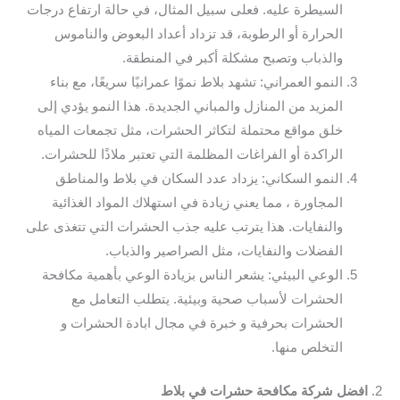
السيطرة عليه. فعلى سبيل المثال، في حالة ارتفاع درجات
الحرارة أو الرطوبة، قد تزداد أعداد البعوض والناموس
والذباب وتصبح مشكلة أكبر في المنطقة.
النمو العمراني: تشهد بلاط نموًا عمرانيًا سريعًا، مع بناء
المزيد من المنازل والمباني الجديدة. هذا النمو يؤدي إلى
خلق مواقع محتملة لتكاثر الحشرات، مثل تجمعات المياه
الراكدة أو الفراغات المظلمة التي تعتبر ملاذًا للحشرات.
النمو السكاني: يزداد عدد السكان في بلاط والمناطق
المجاورة ، مما يعني زيادة في استهلاك المواد الغذائية
والنفايات. هذا يترتب عليه جذب الحشرات التي تتغذى على
الفضلات والنفايات، مثل الصراصير والذباب.
الوعي البيئي: يشعر الناس بزيادة الوعي بأهمية مكافحة
الحشرات لأسباب صحية وبيئية. يتطلب التعامل مع
الحشرات بحرفية و خبرة في مجال ابادة الحشرات و
التخلص منها.
2.
افضل شركة مكافحة حشرات في بلاط