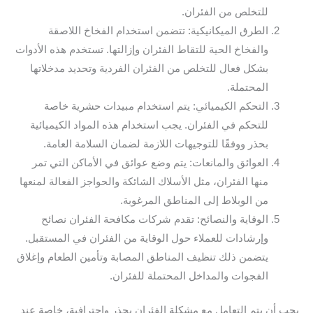
للتخلص من الفئران.
الطرق الميكانيكية: تتضمن استخدام الفخاخ اللاصقة
والفخاخ الحية للتقاط الفئران وإزالتها. تستخدم هذه الأدوات
بشكل فعال للتخلص من الفئران الفردية وتحديد مدخلاتها
المحتملة.
التحكم الكيميائي: يتم استخدام مبيدات حشرية خاصة
للتحكم في الفئران. يجب استخدام هذه المواد الكيميائية
بحذر ووفقًا للتوجيهات اللازمة لضمان السلامة العامة.
العوائق والمانعات: يتم وضع عوائق في الأماكن التي تمر
منها الفئران، مثل الأسلاك الشائكة والحواجز الفعالة لمنعها
من الوبلاط إلى المناطق المرغوبة.
الوقاية والنصائح: تقدم شركات مكافحة الفئران نصائح
وإرشادات للعملاء حول الوقاية من الفئران في المستقبل.
يتضمن ذلك تنظيف المناطق المصابة وتأمين الطعام وإغلاق
الفجوات والمداخل المحتملة للفئران.
يجب أن يتم التعامل مع مشكلة الفئران بحذر واحترافية، خاصة عند