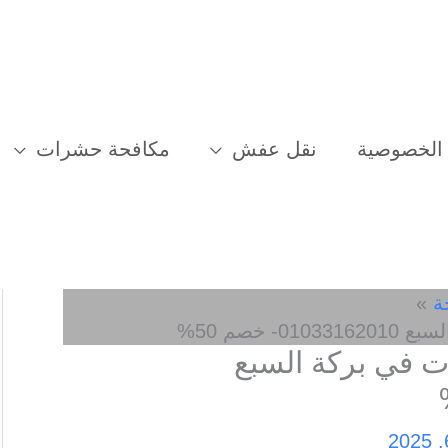
الخصوصية
نقل عفش
مكافحة حشرات
ة
خصم 50%
 في بركة السبع