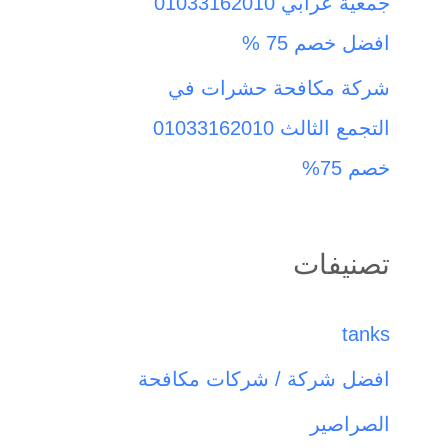
جمعية عرابي 01033162010
افضل خصم 75 %
شركة مكافحة حشرات في
التجمع الثالث 01033162010
خصم 75%
تصنيفات
tanks
افضل شركة / شركات مكافحة
الصراصير