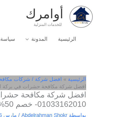
خطي
أوامرك
لى
لمحتوى
للخدمات المنزلية
الرئيسية
المدونة
سياسة 
الرئيسية
افضل شركة / شركات مكافح
افضل شركة مكافحة حشرات في بركة السبع 01033162010- 
افضل شركة مكافحة حشرات
01033162010- خصم 50%
بواسطة
Abdelrahman Shokr
/
مارس 6, 2025