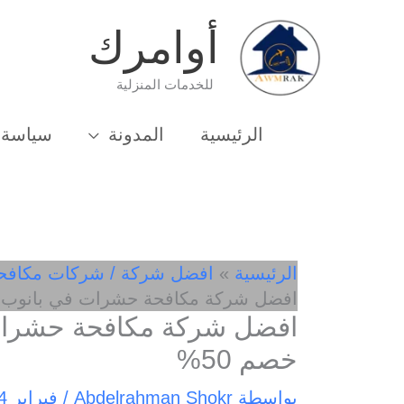
خطي
أوامرك
لى
لمحتوى
للخدمات المنزلية
الرئيسية
المدونة
سياسة 
الرئيسية
افضل شركة / شركات مكافح
افضل شركة مكافحة حشرات في بانوب 01033162010- خصم 50%
خصم 50%
بواسطة
Abdelrahman Shokr
/
فبراير 24, 2025