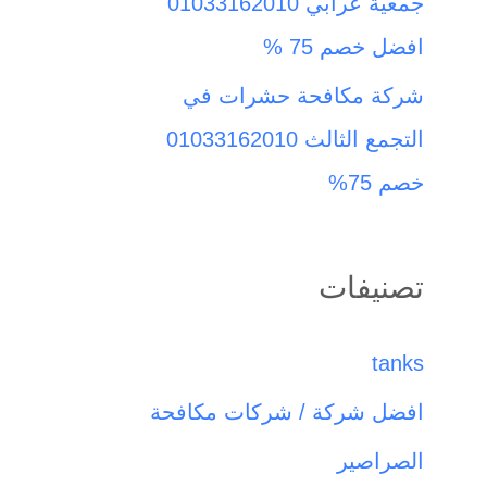
جمعية عرابي 01033162010
افضل خصم 75 %
شركة مكافحة حشرات في
التجمع الثالث 01033162010
خصم 75%
تصنيفات
tanks
افضل شركة / شركات مكافحة
الصراصير