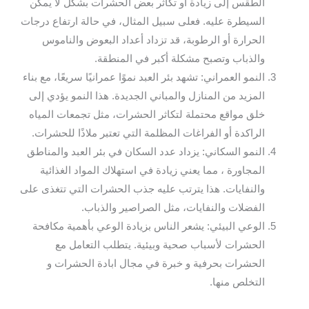
الطقس إلى زيادة أو تكاثر بعض الحشرات بشكل لا يمكن
السيطرة عليه. فعلى سبيل المثال، في حالة ارتفاع درجات
الحرارة أو الرطوبة، قد تزداد أعداد البعوض والناموس
والذباب وتصبح مشكلة أكبر في المنطقة.
النمو العمراني: تشهد بئر العبد نموًا عمرانيًا سريعًا، مع بناء
المزيد من المنازل والمباني الجديدة. هذا النمو يؤدي إلى
خلق مواقع محتملة لتكاثر الحشرات، مثل تجمعات المياه
الراكدة أو الفراغات المظلمة التي تعتبر ملاذًا للحشرات.
النمو السكاني: يزداد عدد السكان في بئر العبد والمناطق
المجاورة ، مما يعني زيادة في استهلاك المواد الغذائية
والنفايات. هذا يترتب عليه جذب الحشرات التي تتغذى على
الفضلات والنفايات، مثل الصراصير والذباب.
الوعي البيئي: يشعر الناس بزيادة الوعي بأهمية مكافحة
الحشرات لأسباب صحية وبيئية. يتطلب التعامل مع
الحشرات بحرفية و خبرة في مجال ابادة الحشرات و
التخلص منها.