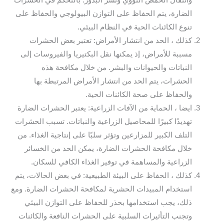
وانتقال الحمض النووي ونشر البذور. بالتحكم في الحشرات
الضارة، يتم الحفاظ على التوازن البيولوجي والحفاظ على
تنوع الكائنات الحية في النظام البيئي.
كذلك ، الحد من انتشار الأمراض: تعتبر بعض الحشرات
مسببة للأمراض، إذ يمكنها نقل البكتيريا والفيروسات إلى
النباتات والحيوانات والبشر. من خلال مكافحة هذه
الحشرات، يتم الحد من انتشار الأمراض المرتبطة بها
والحفاظ على صحة الكائنات الحية.
ايضا ، الحماية من الآفات الزراعية: يعتبر الحشرات الضارة
تهديدًا كبيرًا للمحاصيل الزراعية والنباتات. تسبب الحشرات
التلف الكبير للمزارعين وتؤثر سلبًا على إنتاجية الغذاء. من
خلال مكافحة الحشرات الضارة، يمكن الحد من الخسائر
الزراعية والمساهمة في توفير الغذاء الكافي للسكان.
كذلك ، الحفاظ على البيئة الطبيعية: في بعض الحالات، يتم
استخدام المبيدات الحشرية لمكافحة الحشرات الضارة. ومع
ذلك، يجب استخدامها بحذر للحفاظ على التوازن البيئي
وتجنب التأثيرات السلبية على الحشرات النافعة والكائنات