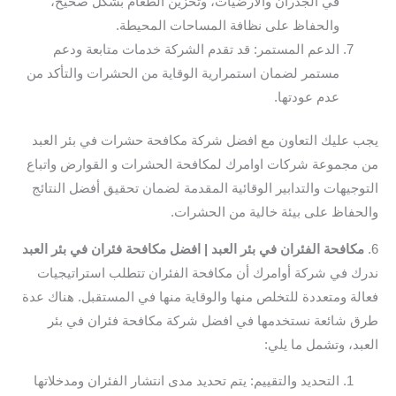
في الجدران والأرضيات، وتخزين الطعام بشكل صحيح،
والحفاظ على نظافة المساحات المحيطة.
الدعم المستمر: قد تقدم الشركة خدمات متابعة ودعم
مستمر لضمان استمرارية الوقاية من الحشرات والتأكد من
عدم عودتها.
يجب عليك التعاون مع افضل شركة مكافحة حشرات في بئر العبد
من مجموعة شركات اوامرك لمكافحة الحشرات و القوارض واتباع
التوجيهات والتدابير الوقائية المقدمة لضمان تحقيق أفضل النتائج
والحفاظ على بيئة خالية من الحشرات.
6.
مكافحة الفئران في بئر العبد | افضل مكافحة فئران في بئر العبد
ندرك في شركة أوامرك أن مكافحة الفئران تتطلب استراتيجيات
فعالة ومتعددة للتخلص منها والوقاية منها في المستقبل. هناك عدة
طرق شائعة نستخدمها في افضل شركة مكافحة فئران في بئر
العبد، وتشمل ما يلي:
التحديد والتقييم: يتم تحديد مدى انتشار الفئران ومدخلاتها