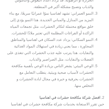
الحرارة أو الرطوبة، قد تزداد أعداد البعوض والناموس
والذباب وتصبح مشكلة أكبر في المنطقة.
النمو العمراني: تشهد اهناسيا نموًا عمرانيًا سريعًا، مع بناء
المزيد من المنازل والمباني الجديدة. هذا النمو يؤدي إلى
خلق مواقع محتملة لتكاثر الحشرات، مثل تجمعات المياه
الراكدة أو الفراغات المظلمة التي تعتبر ملاذًا للحشرات.
النمو السكاني: يزداد عدد السكان في اهناسيا والمناطق
المجاورة ، مما يعني زيادة في استهلاك المواد الغذائية
والنفايات. هذا يترتب عليه جذب الحشرات التي تتغذى على
الفضلات والنفايات، مثل الصراصير والذباب.
الوعي البيئي: يشعر الناس بزيادة الوعي بأهمية مكافحة
الحشرات لأسباب صحية وبيئية. يتطلب التعامل مع
الحشرات بحرفية و خبرة في مجال ابادة الحشرات و
التخلص منها.
2.
افضل شركة مكافحة حشرات في اهناسيا
حين تقرر الاستعانة بخدمات شركة مكافحة حشرات في اهناسيا