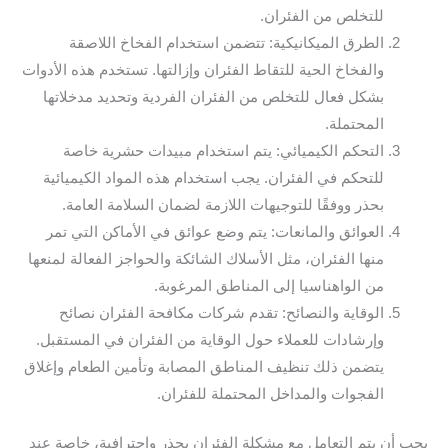
للتخلص من الفئران.
الطرق الميكانيكية: تتضمن استخدام الفخاخ اللاصقة
والفخاخ الحية للتقاط الفئران وإزالتها. تستخدم هذه الأدوات
بشكل فعال للتخلص من الفئران الفردية وتحديد مدخلاتها
المحتملة.
التحكم الكيميائي: يتم استخدام مبيدات حشرية خاصة
للتحكم في الفئران. يجب استخدام هذه المواد الكيميائية
بحذر ووفقًا للتوجيهات اللازمة لضمان السلامة العامة.
العوائق والمانعات: يتم وضع عوائق في الأماكن التي تمر
منها الفئران، مثل الأسلاك الشائكة والحواجز الفعالة لمنعها
من الواهناسيا إلى المناطق المرغوبة.
الوقاية والنصائح: تقدم شركات مكافحة الفئران نصائح
وإرشادات للعملاء حول الوقاية من الفئران في المستقبل.
يتضمن ذلك تنظيف المناطق المصابة وتأمين الطعام وإغلاق
الفجوات والمداخل المحتملة للفئران.
يجب أن يتم التعامل مع مشكلة الفئران بحذر واحترافية، خاصة عند