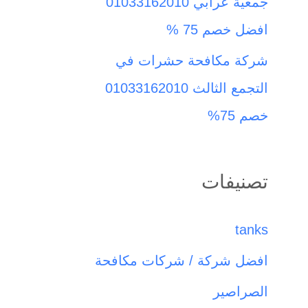
جمعية عرابي 01033162010
افضل خصم 75 %
شركة مكافحة حشرات في
التجمع الثالث 01033162010
خصم 75%
تصنيفات
tanks
افضل شركة / شركات مكافحة
الصراصير