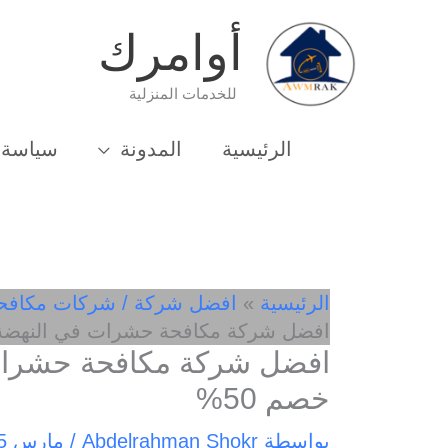
خطي
أوامرك
لى
لمحتوى
للخدمات المنزلية
الرئيسية
المدونة
سياسة 
الرئيسية
افضل شركة / شركات مكافح
افضل شركة مكافحة حشرات في النهضة 01033162010- خصم 0
خصم 50%
بواسطة
Abdelrahman Shokr
/
مارس 5, 2025