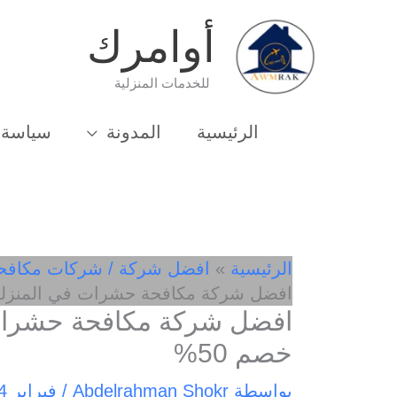
خطي
أوامرك
لى
لمحتوى
للخدمات المنزلية
الرئيسية
المدونة
سياسة 
الرئيسية
افضل شركة / شركات مكافح
افضل شركة مكافحة حشرات في المنزلة 01033162010- خصم 0
خصم 50%
بواسطة
Abdelrahman Shokr
/
فبراير 24, 2025