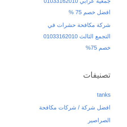
جمعية عرابي 01033162010
افضل خصم 75 %
شركة مكافحة حشرات في
التجمع الثالث 01033162010
خصم 75%
تصنيفات
tanks
افضل شركة / شركات مكافحة
الصراصير