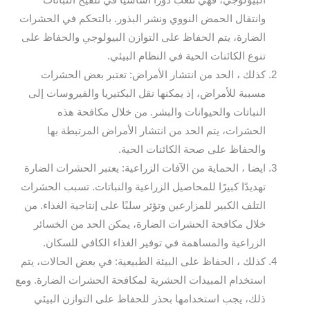
البيولوجي، فهي تلعب دورًا أساسيًا في تلقيح النباتات
وانتقال الحمض النووي ونشر البذور. بالتحكم في الحشرات
الضارة، يتم الحفاظ على التوازن البيولوجي والحفاظ على
تنوع الكائنات الحية في النظام البيئي.
كذلك ، الحد من انتشار الأمراض: تعتبر بعض الحشرات
مسببة للأمراض، إذ يمكنها نقل البكتيريا والفيروسات إلى
النباتات والحيوانات والبشر. من خلال مكافحة هذه
الحشرات، يتم الحد من انتشار الأمراض المرتبطة بها
والحفاظ على صحة الكائنات الحية.
ايضا ، الحماية من الآفات الزراعية: يعتبر الحشرات الضارة
تهديدًا كبيرًا للمحاصيل الزراعية والنباتات. تسبب الحشرات
التلف الكبير للمزارعين وتؤثر سلبًا على إنتاجية الغذاء. من
خلال مكافحة الحشرات الضارة، يمكن الحد من الخسائر
الزراعية والمساهمة في توفير الغذاء الكافي للسكان.
كذلك ، الحفاظ على البيئة الطبيعية: في بعض الحالات، يتم
استخدام المبيدات الحشرية لمكافحة الحشرات الضارة. ومع
ذلك، يجب استخدامها بحذر للحفاظ على التوازن البيئي