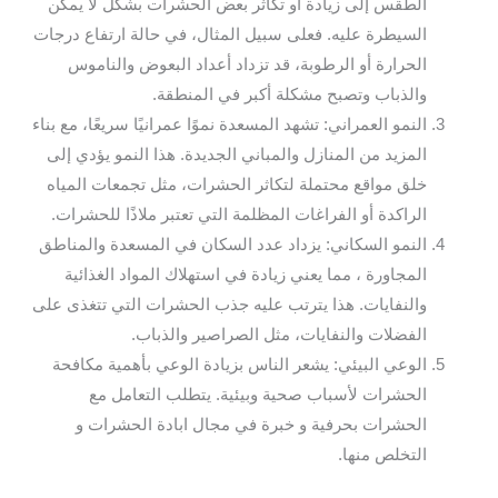
الطقس إلى زيادة أو تكاثر بعض الحشرات بشكل لا يمكن
السيطرة عليه. فعلى سبيل المثال، في حالة ارتفاع درجات
الحرارة أو الرطوبة، قد تزداد أعداد البعوض والناموس
والذباب وتصبح مشكلة أكبر في المنطقة.
النمو العمراني: تشهد المسعدة نموًا عمرانيًا سريعًا، مع بناء
المزيد من المنازل والمباني الجديدة. هذا النمو يؤدي إلى
خلق مواقع محتملة لتكاثر الحشرات، مثل تجمعات المياه
الراكدة أو الفراغات المظلمة التي تعتبر ملاذًا للحشرات.
النمو السكاني: يزداد عدد السكان في المسعدة والمناطق
المجاورة ، مما يعني زيادة في استهلاك المواد الغذائية
والنفايات. هذا يترتب عليه جذب الحشرات التي تتغذى على
الفضلات والنفايات، مثل الصراصير والذباب.
الوعي البيئي: يشعر الناس بزيادة الوعي بأهمية مكافحة
الحشرات لأسباب صحية وبيئية. يتطلب التعامل مع
الحشرات بحرفية و خبرة في مجال ابادة الحشرات و
التخلص منها.