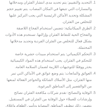
التحديد والتقييم: يتم تحديد مدى انتشار الفئران ومدخلاتها
والمسارات التي تتبعها في المكان المصاب. يتم تقييم حجم
المشكلة وتحديد الأماكن الرئيسية التي يجب التركيز عليها
للتخلص من الفئران.
الطرق الميكانيكية: تتضمن استخدام الفخاخ اللاصقة
والفخاخ الحية للتقاط الفئران وإزالتها. تستخدم هذه الأدوات
بشكل فعال للتخلص من الفئران الفردية وتحديد مدخلاتها
المحتملة.
التحكم الكيميائي: يتم استخدام مبيدات حشرية خاصة
للتحكم في الفئران. يجب استخدام هذه المواد الكيميائية
بحذر ووفقًا للتوجيهات اللازمة لضمان السلامة العامة.
العوائق والمانعات: يتم وضع عوائق في الأماكن التي تمر
منها الفئران، مثل الأسلاك الشائكة والحواجز الفعالة لمنعها
من الوالقصير إلى المناطق المرغوبة.
الوقاية والنصائح: تقدم شركات مكافحة الفئران نصائح
وإرشادات للعملاء حول الوقاية من الفئران في المستقبل.
يتضمن ذلك تنظيف المناطق المصابة وتأمين الطعام وإغلاق