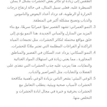
الطقس إلى زيادة أو تكاثر بعض الحشرات بشكل لا يمكن
السيطرة عليه. فعلى سبيل المثال، في حالة ارتفاع درجات
الحرارة أو الرطوبة، قد تزداد أعداد البعوض والناموس
والذباب وتصبح مشكلة أكبر في المنطقة.
النمو العمراني: تشهد القصير نموًا عمرانيًا سريعًا، مع بناء
المزيد من المنازل والمباني الجديدة. هذا النمو يؤدي إلى
خلق مواقع محتملة لتكاثر الحشرات، مثل تجمعات المياه
الراكدة أو الفراغات المظلمة التي تعتبر ملاذًا للحشرات.
النمو السكاني: يزداد عدد السكان في القصير والمناطق
المجاورة ، مما يعني زيادة في استهلاك المواد الغذائية
والنفايات. هذا يترتب عليه جذب الحشرات التي تتغذى على
الفضلات والنفايات، مثل الصراصير والذباب.
الوعي البيئي: يشعر الناس بزيادة الوعي بأهمية مكافحة
الحشرات لأسباب صحية وبيئية. يتطلب التعامل مع
الحشرات بحرفية و خبرة في مجال ابادة الحشرات و
التخلص منها.