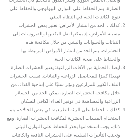
وانتقال الحمض النووي ونشر البذور. بالتحكم في الحشرات
الضارة، يتم الحفاظ على التوازن البيولوجي والحفاظ على
تنوع الكائنات الحية في النظام البيئي.
كذلك ، الحد من انتشار الأمراض: تعتبر بعض الحشرات
مسببة للأمراض، إذ يمكنها نقل البكتيريا والفيروسات إلى
النباتات والحيوانات والبشر. من خلال مكافحة هذه
الحشرات، يتم الحد من انتشار الأمراض المرتبطة بها
والحفاظ على صحة الكائنات الحية.
ايضا ، الحماية من الآفات الزراعية: يعتبر الحشرات الضارة
تهديدًا كبيرًا للمحاصيل الزراعية والنباتات. تسبب الحشرات
التلف الكبير للمزارعين وتؤثر سلبًا على إنتاجية الغذاء. من
خلال مكافحة الحشرات الضارة، يمكن الحد من الخسائر
الزراعية والمساهمة في توفير الغذاء الكافي للسكان.
كذلك ، الحفاظ على البيئة الطبيعية: في بعض الحالات، يتم
استخدام المبيدات الحشرية لمكافحة الحشرات الضارة. ومع
ذلك، يجب استخدامها بحذر للحفاظ على التوازن البيئي
وتجنب التأثيرات السلبية على الحشرات النافعة والكائنات