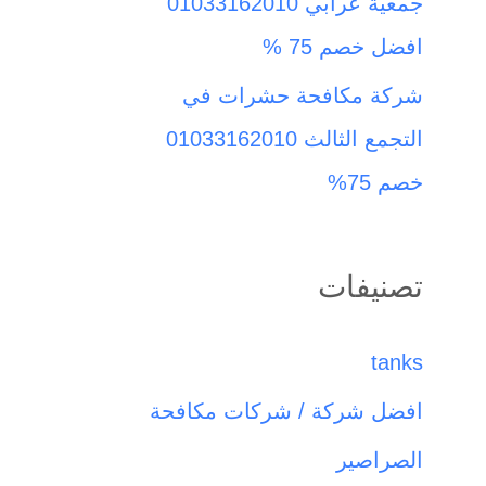
جمعية عرابي 01033162010
افضل خصم 75 %
شركة مكافحة حشرات في
التجمع الثالث 01033162010
خصم 75%
تصنيفات
tanks
افضل شركة / شركات مكافحة
الصراصير