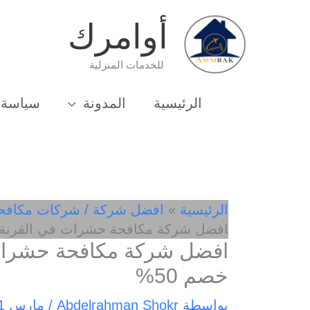
خطي
أوامرك
لى
لمحتوى
للخدمات المنزلية
الرئيسية
المدونة
سياسة 
الرئيسية
افضل شركة / شركات مكافح
افضل شركة مكافحة حشرات في القرنة 01033162010- خصم 50
خصم 50%
بواسطة
Abdelrahman Shokr
/
مارس 11, 2025