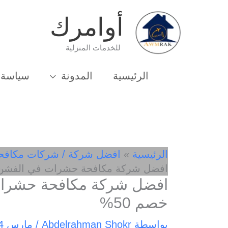
خطي
أوامرك
لى
لمحتوى
للخدمات المنزلية
الرئيسية
المدونة
سياسة 
الرئيسية
افضل شركة / شركات مكافح
افضل شركة مكافحة حشرات في الفشن 01033162010- خصم 50
خصم 50%
بواسطة
Abdelrahman Shokr
/
مارس 14, 2025