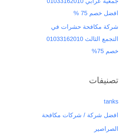
جمعية عرابي 01033162010
افضل خصم 75 %
شركة مكافحة حشرات في
التجمع الثالث 01033162010
خصم 75%
تصنيفات
tanks
افضل شركة / شركات مكافحة
الصراصير