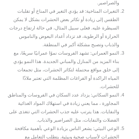
والصراصير.
التغيرات المناخية: قد يؤدي التغير في المناخ أو تقلبات
الطقس إلى زيادة أو تكاثر بعض الحشرات بشكل لا يمكن
السيطرة عليه. فعلى سبيل المثال، في حالة ارتفاع درجات
الحرارة أو الرطوبة، قد تزداد أعداد البعوض والناموس
والذباب وتصبح مشكلة أكبر في المنطقة.
النمو العمراني: تشهد الفروسات نموًا عمرانيًا سريعًا، مع
بناء المزيد من المنازل والمباني الجديدة. هذا النمو يؤدي
إلى خلق مواقع محتملة لتكاثر الحشرات، مثل تجمعات
المياه الراكدة أو الفراغات المظلمة التي تعتبر ملاذًا
للحشرات.
النمو السكاني: يزداد عدد السكان في الفروسات والمناطق
المجاورة ، مما يعني زيادة في استهلاك المواد الغذائية
والنفايات. هذا يترتب عليه جذب الحشرات التي تتغذى على
الفضلات والنفايات، مثل الصراصير والذباب.
الوعي البيئي: يشعر الناس بزيادة الوعي بأهمية مكافحة
الحشرات لأسباب صحية وبيئية. يتطلب التعامل مع