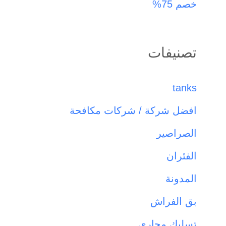
خصم 75%
تصنيفات
tanks
افضل شركة / شركات مكافحة
الصراصير
الفئران
المدونة
بق الفراش
تسليك مجاري