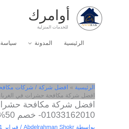
خطي
أوامرك
لى
لمحتوى
للخدمات المنزلية
الرئيسية
المدونة
سياسة 
الرئيسية
افضل شركة / شركات مكافح
افضل شركة مكافحة حشرات في الغربانيات 01033162010- خ
افضل شركة مكافحة حشرات 
01033162010- خصم 50%
بواسطة
Abdelrahman Shokr
/
فبراير 21, 2025