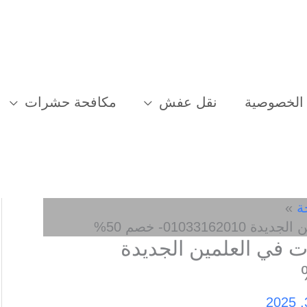
الخصوصية
نقل عفش
مكافحة حشرات
ة
0103- خصم 50%
في العلمين الجديدة