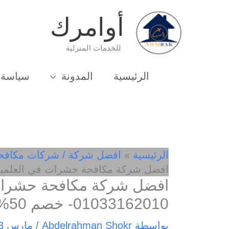
خطي
أوامرك
لى
لمحتوى
للخدمات المنزلية
الرئيسية
المدونة
سياسة 
الرئيسية
افضل شركة / شركات مكافح
افضل شركة مكافحة حشرات في العلمين الجديدة 3162010
افضل شركة مكافحة حشرات 
01033162010- خصم 50%
بواسطة
Abdelrahman Shokr
/
مارس 3, 2025