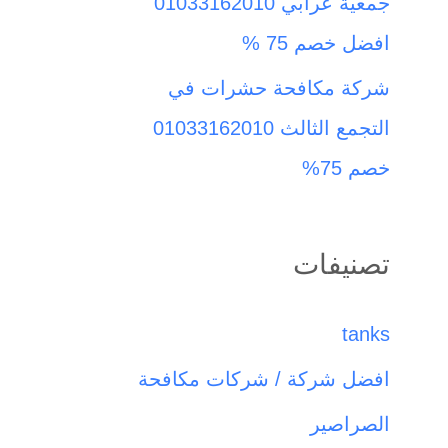
جمعية عرابي 01033162010
افضل خصم 75 %
شركة مكافحة حشرات في
التجمع الثالث 01033162010
خصم 75%
تصنيفات
tanks
افضل شركة / شركات مكافحة
الصراصير