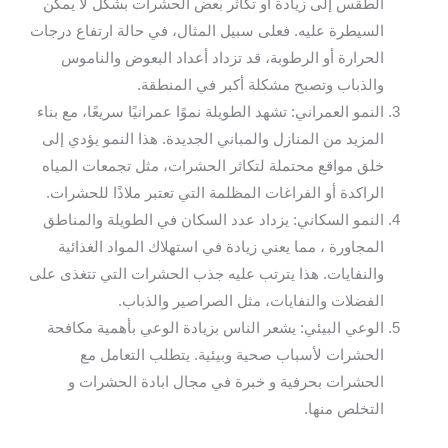
الطقس إلى زيادة أو تكاثر بعض الحشرات بشكل لا يمكن
السيطرة عليه. فعلى سبيل المثال، في حالة ارتفاع درجات
الحرارة أو الرطوبة، قد تزداد أعداد البعوض والناموس
والذباب وتصبح مشكلة أكبر في المنطقة.
النمو العمراني: تشهد الطويلة نموًا عمرانيًا سريعًا، مع بناء
المزيد من المنازل والمباني الجديدة. هذا النمو يؤدي إلى
خلق مواقع محتملة لتكاثر الحشرات، مثل تجمعات المياه
الراكدة أو الفراغات المظلمة التي تعتبر ملاذًا للحشرات.
النمو السكاني: يزداد عدد السكان في الطويلة والمناطق
المجاورة ، مما يعني زيادة في استهلاك المواد الغذائية
والنفايات. هذا يترتب عليه جذب الحشرات التي تتغذى على
الفضلات والنفايات، مثل الصراصير والذباب.
الوعي البيئي: يشعر الناس بزيادة الوعي بأهمية مكافحة
الحشرات لأسباب صحية وبيئية. يتطلب التعامل مع
الحشرات بحرفية و خبرة في مجال ابادة الحشرات و
التخلص منها.