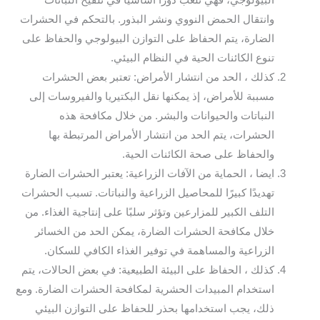
البيولوجي، فهي تلعب دورًا أساسيًا في تلقيح النباتات
وانتقال الحمض النووي ونشر البذور. بالتحكم في الحشرات
الضارة، يتم الحفاظ على التوازن البيولوجي والحفاظ على
تنوع الكائنات الحية في النظام البيئي.
كذلك ، الحد من انتشار الأمراض: تعتبر بعض الحشرات
مسببة للأمراض، إذ يمكنها نقل البكتيريا والفيروسات إلى
النباتات والحيوانات والبشر. من خلال مكافحة هذه
الحشرات، يتم الحد من انتشار الأمراض المرتبطة بها
والحفاظ على صحة الكائنات الحية.
ايضا ، الحماية من الآفات الزراعية: يعتبر الحشرات الضارة
تهديدًا كبيرًا للمحاصيل الزراعية والنباتات. تسبب الحشرات
التلف الكبير للمزارعين وتؤثر سلبًا على إنتاجية الغذاء. من
خلال مكافحة الحشرات الضارة، يمكن الحد من الخسائر
الزراعية والمساهمة في توفير الغذاء الكافي للسكان.
كذلك ، الحفاظ على البيئة الطبيعية: في بعض الحالات، يتم
استخدام المبيدات الحشرية لمكافحة الحشرات الضارة. ومع
ذلك، يجب استخدامها بحذر للحفاظ على التوازن البيئي