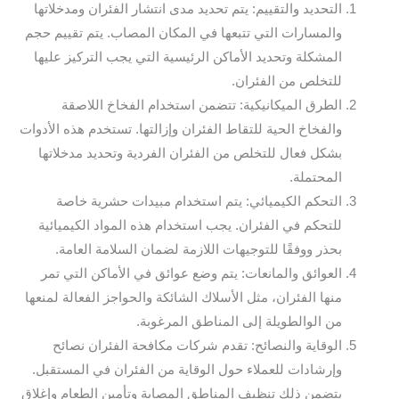
التحديد والتقييم: يتم تحديد مدى انتشار الفئران ومدخلاتها
والمسارات التي تتبعها في المكان المصاب. يتم تقييم حجم
المشكلة وتحديد الأماكن الرئيسية التي يجب التركيز عليها
للتخلص من الفئران.
الطرق الميكانيكية: تتضمن استخدام الفخاخ اللاصقة
والفخاخ الحية للتقاط الفئران وإزالتها. تستخدم هذه الأدوات
بشكل فعال للتخلص من الفئران الفردية وتحديد مدخلاتها
المحتملة.
التحكم الكيميائي: يتم استخدام مبيدات حشرية خاصة
للتحكم في الفئران. يجب استخدام هذه المواد الكيميائية
بحذر ووفقًا للتوجيهات اللازمة لضمان السلامة العامة.
العوائق والمانعات: يتم وضع عوائق في الأماكن التي تمر
منها الفئران، مثل الأسلاك الشائكة والحواجز الفعالة لمنعها
من الوالطويلة إلى المناطق المرغوبة.
الوقاية والنصائح: تقدم شركات مكافحة الفئران نصائح
وإرشادات للعملاء حول الوقاية من الفئران في المستقبل.
يتضمن ذلك تنظيف المناطق المصابة وتأمين الطعام وإغلاق