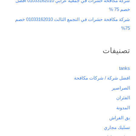
شركة مكافحة حشرات في جمعية عرابي 01033162010 افضل
خصم 75 %
شركة مكافحة حشرات في التجمع الثالث 01033162010 خصم
75%
تصنيفات
tanks
افضل شركة / شركات مكافحة
الصراصير
الفئران
المدونة
بق الفراش
تسليك مجاري